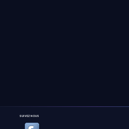
SUIVEZ NOUS