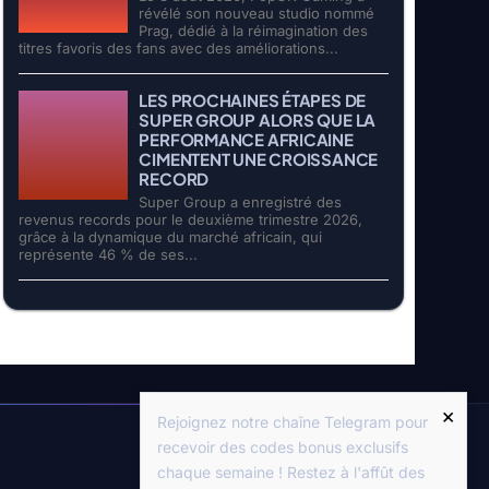
révélé son nouveau studio nommé
Prag, dédié à la réimagination des
titres favoris des fans avec des améliorations...
LES PROCHAINES ÉTAPES DE
SUPER GROUP ALORS QUE LA
PERFORMANCE AFRICAINE
CIMENTENT UNE CROISSANCE
RECORD
Super Group a enregistré des
revenus records pour le deuxième trimestre 2026,
grâce à la dynamique du marché africain, qui
représente 46 % de ses...
×
Rejoignez notre chaîne Telegram pour
recevoir des codes bonus exclusifs
chaque semaine ! Restez à l'affût des