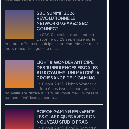
SBC SUMMIT 2026
RÉVOLUTIONNE LE
NETWORKING AVEC SBC
CONNECT
Le SBC Summit, qui se tiendra à
Lisbonne du 29 septembre au 1er
octobre, offre aux participants un contrôle accru sur
leurs rencontres grâce à un...
LIGHT & WONDER ANTICIPE
DES TURBULENCES FISCALES
AU ROYAUME-UNI MALGRÉ LA
CROISSANCE DE L’IGAMING
Le 6 août 2026, Light & Wonder a
informé ses investisseurs que la
nouvelle ère fiscale à 40 % au Royaume-Uni pèsera
sur ses bénéfices au cours...
POPOK GAMING RÉINVENTE
LES CLASSIQUES AVEC SON
NOUVEAU STUDIO PRAG
Le 8 août 2026, PopOK Gaming a