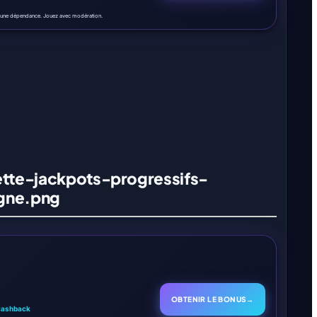
r une dépendance. Jouez avec modération.
tte-jackpots-progressifs-
igne.png
OBTENIR LE BONUS
→
 cashback