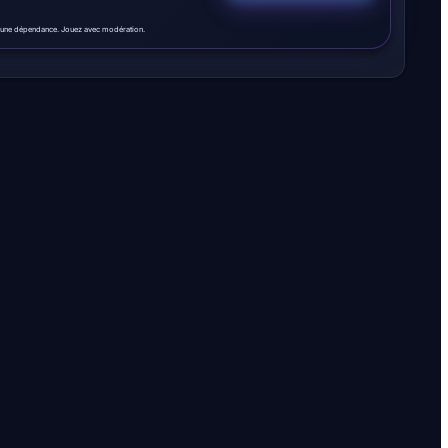
r une dépendance. Jouez avec modération.