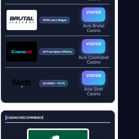
VISITER
300€ sans Wager
Avis Brutal
Casino
VISITER
20 Free Spins Offerts
Avis Cosmobet
Casino
VISITER
20 000€ + 75 FS
Avis Slott
Casino
CASINO RECOMMANDÉ