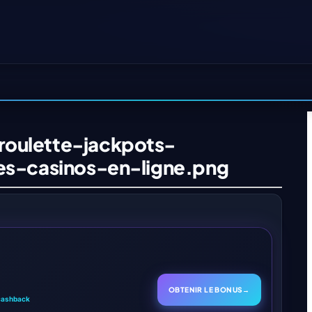
roulette-jackpots-
les-casinos-en-ligne.png
OBTENIR LE BONUS
→
 cashback