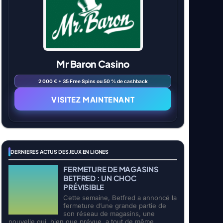
Mr Baron Casino
2 000 € + 35 Free Spins ou 50 % de cashback
VISITEZ MAINTENANT
DERNIERES ACTUS DES JEUX EN LIGNES
FERMETURE DE MAGASINS
BETFRED : UN CHOC
PRÉVISIBLE
Cette semaine, Betfred a annoncé la
fermeture d’une grande partie de
son réseau de magasins, une
nouvelle qui, bien que prévue, a tout de même...