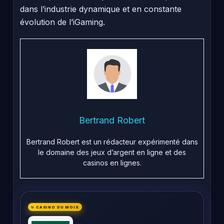
dans l’industrie dynamique et en constante
évolution de l’iGaming.
Bertrand Robert
Bertrand Robert est un rédacteur expérimenté dans
le domaine des jeux d’argent en ligne et des
casinos en lignes.
✨ CASINO DU MOIS