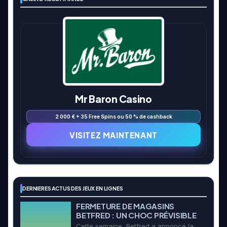
Mr Baron Casino
2 000 € + 35 Free Spins ou 50 % de cashback
VISITEZ MAINTENANT
DERNIERES ACTUS DES JEUX EN LIGNES
FERMETURE DE MAGASINS
BETFRED : UN CHOC PRÉVISIBLE
Cette semaine, Betfred a annoncé la