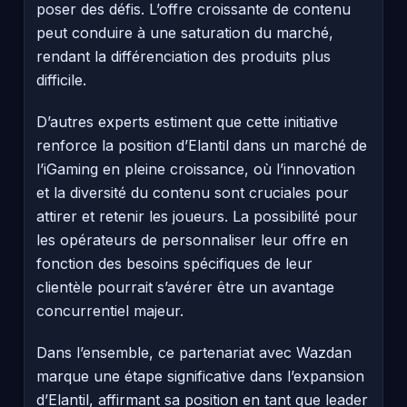
poser des défis. L’offre croissante de contenu
peut conduire à une saturation du marché,
rendant la différenciation des produits plus
difficile.
D’autres experts estiment que cette initiative
renforce la position d’Elantil dans un marché de
l’iGaming en pleine croissance, où l’innovation
et la diversité du contenu sont cruciales pour
attirer et retenir les joueurs. La possibilité pour
les opérateurs de personnaliser leur offre en
fonction des besoins spécifiques de leur
clientèle pourrait s’avérer être un avantage
concurrentiel majeur.
Dans l’ensemble, ce partenariat avec Wazdan
marque une étape significative dans l’expansion
d’Elantil, affirmant sa position en tant que leader