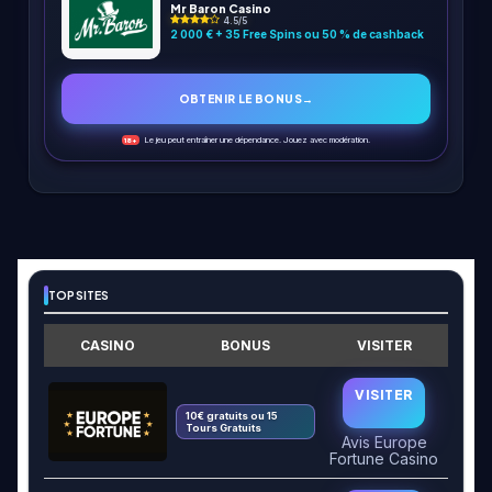
Mr Baron Casino
4.5/5
2 000 € + 35 Free Spins ou 50 % de cashback
OBTENIR LE BONUS
→
Le jeu peut entraîner une dépendance. Jouez avec modération.
18+
TOP SITES
CASINO
BONUS
VISITER
VISITER
10€ gratuits ou 15
Tours Gratuits
Avis Europe
Fortune Casino