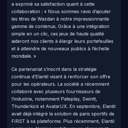
a exprimé sa satisfaction quant à cette
collaboration : « Nous sommes ravis d’ajouter
les titres de Wazdan à notre impressionnante
gamme de contenus. Grâce à une intégration
simple en un clic, ces jeux de haute qualité
aideront nos clients à élargir leurs portefeuilles
et à atteindre de nouveaux publics à l’échelle
mondiale. »
Ce partenariat s’inscrit dans la stratégie
continue d’Elantil visant à renforcer son offre
pour les opérateurs. La société a récemment
collaboré avec plusieurs fournisseurs de
l’industrie, notamment Pateplay, Swintt,
Thunderkick et AvatarUX. En septembre, Elantil
avait déjà intégré la solution de paris sportifs de
FIRST à sa plateforme. Plus récemment, Elantil