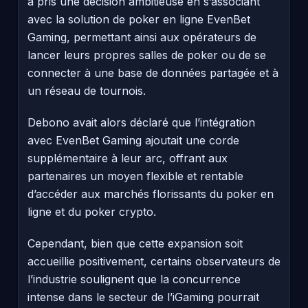
a pris une décision ambitieuse en s’associant
avec la solution de poker en ligne EvenBet
Gaming, permettant ainsi aux opérateurs de
lancer leurs propres salles de poker ou de se
connecter à une base de données partagée et à
un réseau de tournois.
Debono avait alors déclaré que l’intégration
avec EvenBet Gaming ajoutait une corde
supplémentaire à leur arc, offrant aux
partenaires un moyen flexible et rentable
d’accéder aux marchés florissants du poker en
ligne et du poker crypto.
Cependant, bien que cette expansion soit
accueillie positivement, certains observateurs de
l’industrie soulignent que la concurrence
intense dans le secteur de l’iGaming pourrait