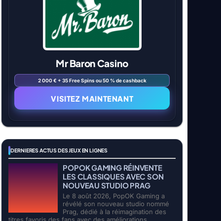
Mr Baron Casino
2 000 € + 35 Free Spins ou 50 % de cashback
VISITEZ MAINTENANT
DERNIERES ACTUS DES JEUX EN LIGNES
POPOK GAMING RÉINVENTE
LES CLASSIQUES AVEC SON
NOUVEAU STUDIO PRAG
Le 8 août 2026, PopOK Gaming a
révélé son nouveau studio nommé
Prag, dédié à la réimagination des
titres favoris des fans avec des améliorations...