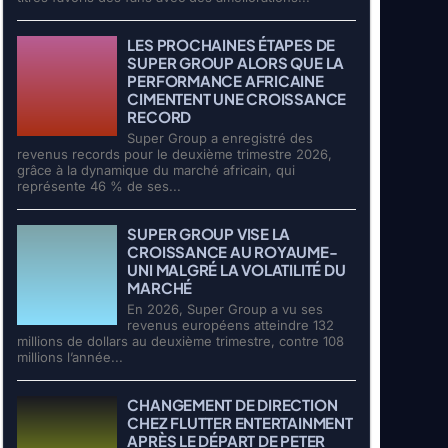
LES PROCHAINES ÉTAPES DE
SUPER GROUP ALORS QUE LA
PERFORMANCE AFRICAINE
CIMENTENT UNE CROISSANCE
RECORD
Super Group a enregistré des
revenus records pour le deuxième trimestre 2026,
grâce à la dynamique du marché africain, qui
représente 46 % de ses...
SUPER GROUP VISE LA
CROISSANCE AU ROYAUME-
UNI MALGRÉ LA VOLATILITÉ DU
MARCHÉ
En 2026, Super Group a vu ses
revenus européens atteindre 132
millions de dollars au deuxième trimestre, contre 108
millions l’année...
CHANGEMENT DE DIRECTION
CHEZ FLUTTER ENTERTAINMENT
APRÈS LE DÉPART DE PETER