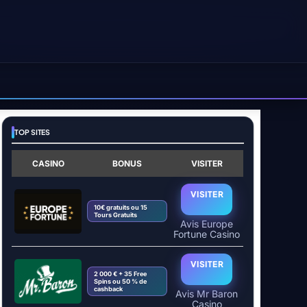
TOP SITES
CASINO
BONUS
VISITER
VISITER
10€ gratuits ou 15
Tours Gratuits
Avis Europe
Fortune Casino
VISITER
2 000 € + 35 Free
Spins ou 50 % de
cashback
Avis Mr Baron
Casino