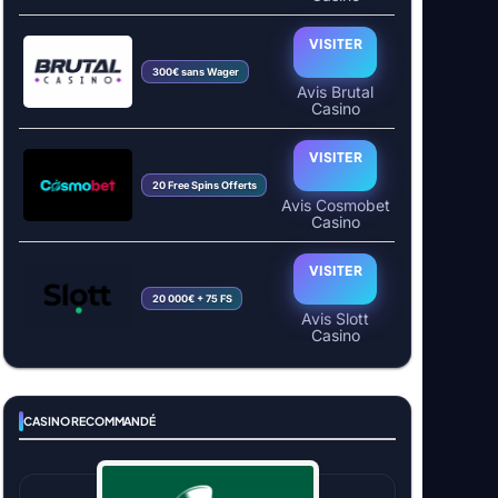
VISITER
300€ sans Wager
Avis Brutal
Casino
VISITER
20 Free Spins Offerts
Avis Cosmobet
Casino
VISITER
20 000€ + 75 FS
Avis Slott
Casino
CASINO RECOMMANDÉ