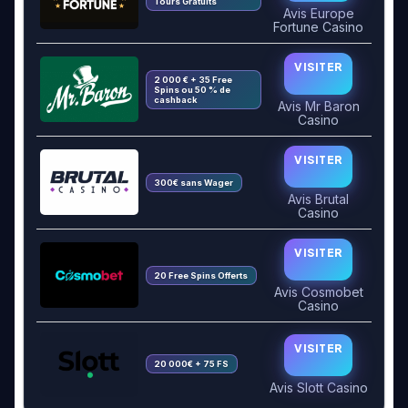
Tours Gratuits
Avis Europe
Fortune Casino
VISITER
2 000 € + 35 Free
Spins ou 50 % de
cashback
Avis Mr Baron
Casino
VISITER
300€ sans Wager
Avis Brutal
Casino
VISITER
20 Free Spins Offerts
Avis Cosmobet
Casino
VISITER
20 000€ + 75 FS
Avis Slott Casino