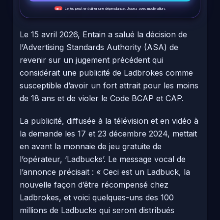
Le jeu peut entraîner une dépendance. Jouez avec modération.
18+
Le 15 avril 2026, Entain a salué la décision de
l’Advertising Standards Authority (ASA) de
revenir sur un jugement précédent qui
considérait une publicité de Ladbrokes comme
susceptible d’avoir un fort attrait pour les moins
de 18 ans et de violer le Code BCAP et CAP.
La publicité, diffusée à la télévision et en vidéo à
la demande les 17 et 23 décembre 2024, mettait
en avant la monnaie de jeu gratuite de
l’opérateur, ‘Ladbucks’. Le message vocal de
l’annonce précisait : « Ceci est un Ladbuck, la
nouvelle façon d’être récompensé chez
Ladbrokes, et voici quelques-uns des 100
millions de Ladbucks qui seront distribués