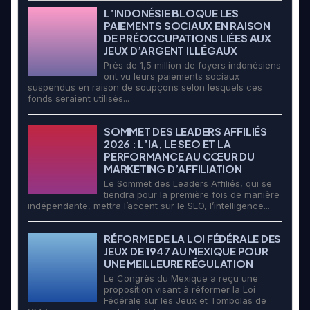
L’INDONÉSIE BLOQUE LES
PAIEMENTS SOCIAUX EN RAISON
DE PRÉOCCUPATIONS LIÉES AUX
JEUX D’ARGENT ILLÉGAUX
Près de 1,5 million de foyers indonésiens
ont vu leurs paiements sociaux
suspendus en raison de soupçons selon lesquels ces
fonds seraient utilisés...
SOMMET DES LEADERS AFFILIÉS
2026 : L’IA, LE SEO ET LA
PERFORMANCE AU CŒUR DU
MARKETING D’AFFILIATION
Le Sommet des Leaders Affiliés, qui se
tiendra pour la première fois de manière
indépendante, mettra l’accent sur le SEO, l’intelligence...
RÉFORME DE LA LOI FÉDÉRALE DES
JEUX DE 1947 AU MEXIQUE POUR
UNE MEILLEURE RÉGULATION
Le Congrès du Mexique a reçu une
proposition visant à réformer la Loi
Fédérale sur les Jeux et Tombolas de