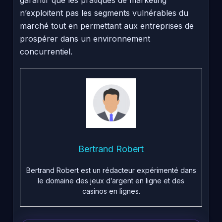
n’exploitent pas les segments vulnérables du
marché tout en permettant aux entreprises de
prospérer dans un environnement
concurrentiel.
Bertrand Robert
Bertrand Robert est un rédacteur expérimenté dans
le domaine des jeux d’argent en ligne et des
casinos en lignes.