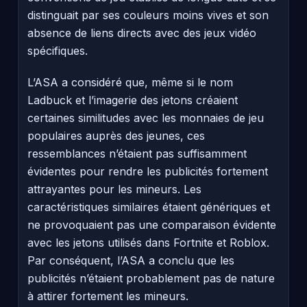
distinguait par ses couleurs moins vives et son
absence de liens directs avec des jeux vidéo
spécifiques.
L’ASA a considéré que, même si le nom
Ladbuck et l’imagerie des jetons créaient
certaines similitudes avec les monnaies de jeu
populaires auprès des jeunes, ces
ressemblances n’étaient pas suffisamment
évidentes pour rendre les publicités fortement
attrayantes pour les mineurs. Les
caractéristiques similaires étaient génériques et
ne provoquaient pas une comparaison évidente
avec les jetons utilisés dans Fortnite et Roblox.
Par conséquent, l’ASA a conclu que les
publicités n’étaient probablement pas de nature
à attirer fortement les mineurs.