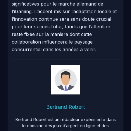
significatives pour le marché allemand de
l’iGaming. L’accent mis sur l’adaptation locale et
l’innovation continue sera sans doute crucial
pour leur succès futur, tandis que l’attention
reste fixée sur la manière dont cette
collaboration influencera le paysage
concurrentiel dans les années à venir.
Bertrand Robert
Bertrand Robert est un rédacteur expérimenté dans
le domaine des jeux d’argent en ligne et des