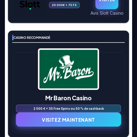
20 000€ + 75 FS
Avis Slott Casino
CASINO RECOMMANDÉ
Mr Baron Casino
2 000 € + 35 Free Spins ou 50 % de cashback
VISITEZ MAINTENANT