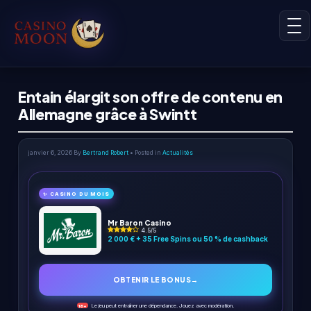
Entain élargit son offre de contenu en
Allemagne grâce à Swintt
janvier 6, 2026
By
Bertrand Robert
• Posted in
Actualités
✨ CASINO DU MOIS
Mr Baron Casino
4.5/5
2 000 € + 35 Free Spins ou 50 % de cashback
OBTENIR LE BONUS
→
Le jeu peut entraîner une dépendance. Jouez avec modération.
18+