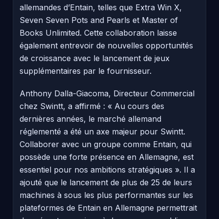
allemandes d’Entain, telles que Extra Win X,
Seven Seven Pots and Pearls et Master of
Books Unlimited. Cette collaboration laisse
également entrevoir de nouvelles opportunités
de croissance avec le lancement de jeux
supplémentaires par le fournisseur.
Anthony Dalla-Giacoma, Directeur Commercial
chez Swintt, a affirmé : « Au cours des
dernières années, le marché allemand
réglementé a été un axe majeur pour Swintt.
Collaborer avec un groupe comme Entain, qui
possède une forte présence en Allemagne, est
essentiel pour nos ambitions stratégiques ». Il a
ajouté que le lancement de plus de 25 de leurs
machines à sous les plus performantes sur les
plateformes de Entain en Allemagne permettrait