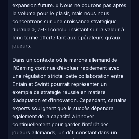
expansion future. « Nous ne courons pas après
le volume pour le plaisir, mais nous nous
concentrons sur une croissance stratégique
durable », a-t-il conclu, insistant sur la valeur à
long terme offerte tant aux opérateurs qu’aux
joueurs.
Dans un contexte où le marché allemand de
l’iGaming continue d’évoluer rapidement avec
une régulation stricte, cette collaboration entre
Entain et Swintt pourrait représenter un
exemple de stratégie réussie en matière
d’adaptation et d’innovation. Cependant, certains
experts soulignent que le succès dépendra
également de la capacité à innover
continuellement pour garder l’intérêt des
joueurs allemands, un défi constant dans un