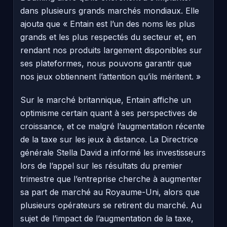
dans plusieurs grands marchés mondiaux. Elle
ajouta que « Entain est l’un des noms les plus
grands et les plus respectés du secteur et, en
rendant nos produits largement disponibles sur
ses plateformes, nous pouvons garantir que
nos jeux obtiennent l’attention qu’ils méritent. »
Sur le marché britannique, Entain affiche un
optimisme certain quant à ses perspectives de
croissance, et ce malgré l’augmentation récente
de la taxe sur les jeux à distance. La Directrice
générale Stella David a informé les investisseurs
lors de l’appel sur les résultats du premier
trimestre que l’entreprise cherche à augmenter
sa part de marché au Royaume-Uni, alors que
plusieurs opérateurs se retirent du marché. Au
sujet de l’impact de l’augmentation de la taxe,