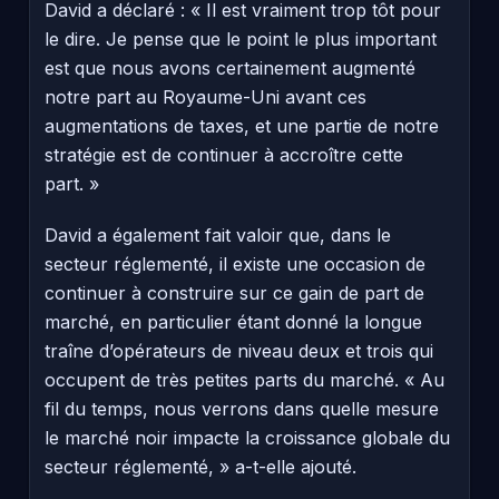
David a déclaré : « Il est vraiment trop tôt pour
le dire. Je pense que le point le plus important
est que nous avons certainement augmenté
notre part au Royaume-Uni avant ces
augmentations de taxes, et une partie de notre
stratégie est de continuer à accroître cette
part. »
David a également fait valoir que, dans le
secteur réglementé, il existe une occasion de
continuer à construire sur ce gain de part de
marché, en particulier étant donné la longue
traîne d’opérateurs de niveau deux et trois qui
occupent de très petites parts du marché. « Au
fil du temps, nous verrons dans quelle mesure
le marché noir impacte la croissance globale du
secteur réglementé, » a-t-elle ajouté.