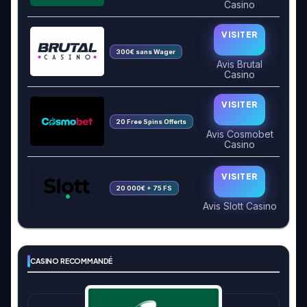
Casino
VISITER
300€ sans Wager
Avis Brutal
Casino
VISITER
20 Free Spins Offerts
Avis Cosmobet
Casino
VISITER
20 000€ + 75 FS
Avis Slott Casino
CASINO RECOMMANDÉ