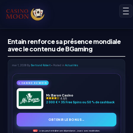
Entain renforce sa présence mondiale
avec le contenu de BGaming
mai 1, 2026
By
Bertrand Robert
• Posted in
Actualités
✨ CASINO DU MOIS
Mr Baron Casino
4.5/5
2 000 € + 35 Free Spins ou 50 % de cashback
OBTENIR LE BONUS
→
Le jeu peut entraîner une dépendance. Jouez avec modération.
18+