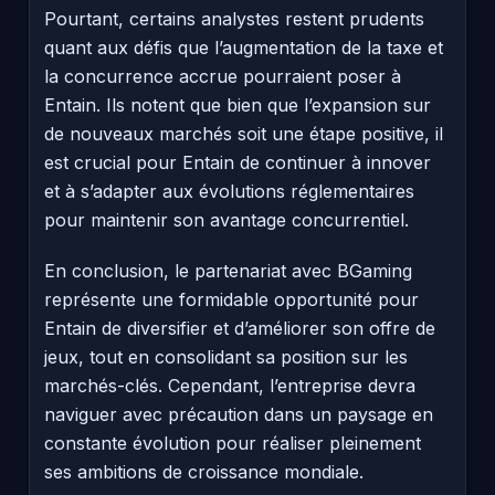
Pourtant, certains analystes restent prudents
quant aux défis que l’augmentation de la taxe et
la concurrence accrue pourraient poser à
Entain. Ils notent que bien que l’expansion sur
de nouveaux marchés soit une étape positive, il
est crucial pour Entain de continuer à innover
et à s’adapter aux évolutions réglementaires
pour maintenir son avantage concurrentiel.
En conclusion, le partenariat avec BGaming
représente une formidable opportunité pour
Entain de diversifier et d’améliorer son offre de
jeux, tout en consolidant sa position sur les
marchés-clés. Cependant, l’entreprise devra
naviguer avec précaution dans un paysage en
constante évolution pour réaliser pleinement
ses ambitions de croissance mondiale.