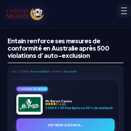
Entain renforce ses mesures de
conformité en Australie après 500
violations d’auto-exclusion
mai 7, 2026
By
Bertrand Robert
• Posted in
Actualités
✨ CASINO DU MOIS
Mr Baron Casino
4.5/5
2 000 € + 35 Free Spins ou 50 % de cashback
OBTENIR LE BONUS
→