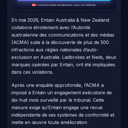
Le jeu peut entraîner une dépendance. Jouez avec modération.
18+
En mai 2026, Entain Australia & New Zealand
collabore étroitement avec l’Autorité
australienne des communications et des médias
(ACMA) suite à la découverte de plus de 500
infractions aux règles nationales d’auto-
exclusion en Australie. Ladbrokes et Neds, deux
marques opérées par Entain, ont été impliquées
dans ces violations.
Après une enquête approfondie, l’ACMA a
imposé à Entain un engagement exécutoire de
dix-huit mois surveillé par le tribunal. Cette
mesure exige qu’Entain engage une revue
indépendante de ses systèmes de conformité et
mette en œuvre toute amélioration