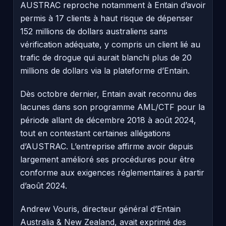
AUSTRAC reproche notamment à Entain d’avoir
permis à 17 clients à haut risque de dépenser
152 millions de dollars australiens sans
vérification adéquate, y compris un client lié au
trafic de drogue qui aurait blanchi plus de 20
millions de dollars via la plateforme d’Entain.
Dès octobre dernier, Entain avait reconnu des
lacunes dans son programme AML/CTF pour la
période allant de décembre 2018 à août 2024,
tout en contestant certaines allégations
d’AUSTRAC. L’entreprise affirme avoir depuis
largement amélioré ses procédures pour être
conforme aux exigences réglementaires à partir
d’août 2024.
Andrew Vouris, directeur général d’Entain
Australia & New Zealand, avait exprimé des