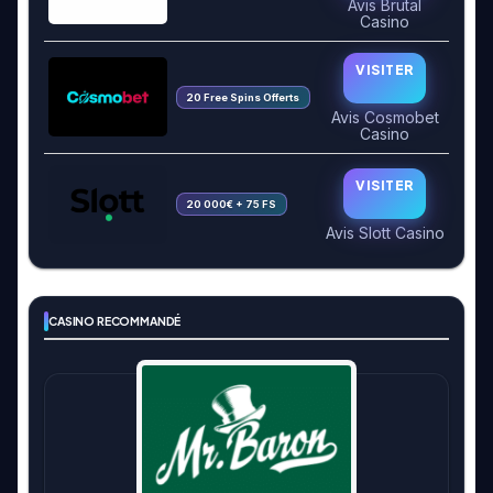
Avis Brutal
Casino
VISITER
20 Free Spins Offerts
Avis Cosmobet
Casino
VISITER
20 000€ + 75 FS
Avis Slott Casino
CASINO RECOMMANDÉ