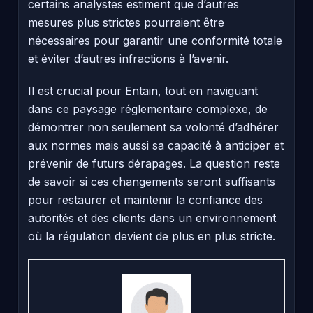
certains analystes estiment que d’autres
mesures plus strictes pourraient être
nécessaires pour garantir une conformité totale
et éviter d’autres infractions à l’avenir.
Il est crucial pour Entain, tout en naviguant
dans ce paysage réglementaire complexe, de
démontrer non seulement sa volonté d’adhérer
aux normes mais aussi sa capacité à anticiper et
prévenir de futurs dérapages. La question reste
de savoir si ces changements seront suffisants
pour restaurer et maintenir la confiance des
autorités et des clients dans un environnement
où la régulation devient de plus en plus stricte.