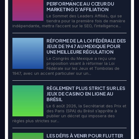
PERFORMANCE AU CŒUR DU
MARKETING D’AFFILIATION
Le Sommet des Leaders Affiliés, qui se
tiendra pour la première fois de manière
indépendante, mettra l’accent sur le SEO, l’intelligence...
RÉFORME DE LA LOI FÉDÉRALE DES
JEUX DE 1947 AU MEXIQUE POUR
UNE MEILLEURE RÉGULATION
Le Congrès du Mexique a reçu une
proposition visant à réformer la Loi
Fédérale sur les Jeux et Tombolas de
1947, avec un accent particulier sur un...
RÈGLEMENT PLUS STRICT SUR LES
JEUX DE CASINO EN LIGNE AU
BRÉSIL
Le 6 août 2026, la Secrétariat des Prix et
des Paris (SPA) du Brésil s’apprête à
publier un décret qui imposera des
règles plus strictes sur...
LES DÉFIS À VENIR POUR FLUTTER