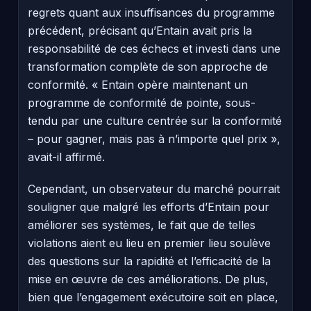
regrets quant aux insuffisances du programme
précédent, précisant qu’Entain avait pris la
responsabilité de ces échecs et investi dans une
transformation complète de son approche de
conformité. « Entain opère maintenant un
programme de conformité de pointe, sous-
tendu par une culture centrée sur la conformité
– pour gagner, mais pas à n’importe quel prix »,
avait-il affirmé.
Cependant, un observateur du marché pourrait
souligner que malgré les efforts d’Entain pour
améliorer ses systèmes, le fait que de telles
violations aient eu lieu en premier lieu soulève
des questions sur la rapidité et l’efficacité de la
mise en œuvre de ces améliorations. De plus,
bien que l’engagement exécutoire soit en place,