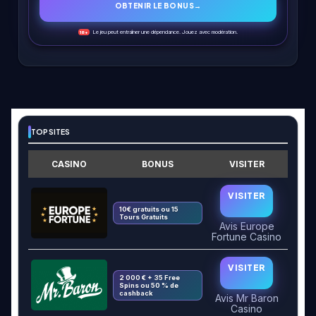
OBTENIR LE BONUS
→
Le jeu peut entraîner une dépendance. Jouez avec modération.
18+
TOP SITES
CASINO
BONUS
VISITER
VISITER
10€ gratuits ou 15
Tours Gratuits
Avis Europe
Fortune Casino
VISITER
2 000 € + 35 Free
Spins ou 50 % de
cashback
Avis Mr Baron
Casino