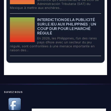
Administración Tributaria (SAT) du
Mexique à mettre aux enchères...
INTERDICTION DE LA PUBLICITÉ
SUR LE JEU AUX PHILIPPINES : UN
COUP DUR POUR LE MARCHÉ
RÉGULÉ
En 2026, les Philippines, l’un des rares
pays d’Asie avec un secteur du jeu
régulé, sont confrontées à une menace importante en
raison des...
SUIVEZ NOUS