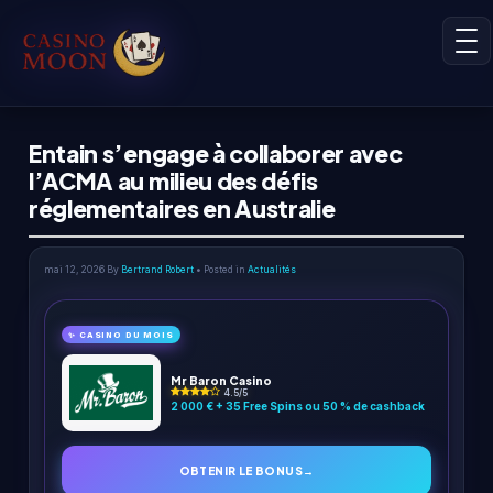
Entain s’engage à collaborer avec
l’ACMA au milieu des défis
réglementaires en Australie
mai 12, 2026
By
Bertrand Robert
• Posted in
Actualités
✨ CASINO DU MOIS
Mr Baron Casino
4.5/5
2 000 € + 35 Free Spins ou 50 % de cashback
OBTENIR LE BONUS
→