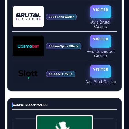
VISITER
300€ sans Wager
Avis Brutal
Casino
VISITER
20 Free Spins Offerts
Avis Cosmobet
Casino
VISITER
20 000€ + 75 FS
Avis Slott Casino
CASINO RECOMMANDÉ