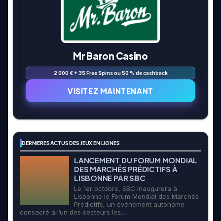
Mr Baron Casino
2 000 € + 35 Free Spins ou 50 % de cashback
VISITEZ MAINTENANT
DERNIERES ACTUS DES JEUX EN LIGNES
LANCEMENT DU FORUM MONDIAL
DES MARCHÉS PRÉDICTIFS À
LISBONNE PAR SBC
Le 1er octobre, SBC inaugurera à
Lisbonne le Forum Mondial des Marchés
Prédictifs, un événement autonome
consacré à l’un des secteurs les...