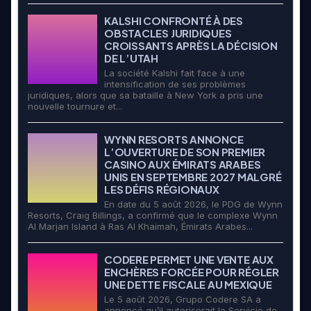
KALSHI CONFRONTÉ À DES
OBSTACLES JURIDIQUES
CROISSANTS APRÈS LA DÉCISION
DE L’UTAH
La société Kalshi fait face à une
intensification de ses problèmes
juridiques, alors que sa bataille à New York a pris une
nouvelle tournure et...
WYNN RESORTS ANNONCE
L’OUVERTURE DE SON PREMIER
CASINO AUX ÉMIRATS ARABES
UNIS EN SEPTEMBRE 2027 MALGRÉ
LES DÉFIS RÉGIONAUX
En date du 5 août 2026, le PDG de Wynn
Resorts, Craig Billings, a confirmé que le complexe Wynn
Al Marjan Island à Ras Al Khaimah, Émirats Arabes...
CODERE PERMET UNE VENTE AUX
ENCHÈRES FORCÉE POUR RÉGLER
UNE DETTE FISCALE AU MEXIQUE
Le 5 août 2026, Grupo Codere SA a
annoncé qu’il autoriserait le Servicio de