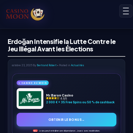
Erdoğan Intensifie la Lutte Contre le
Jeu Illégal Avant les Élections
octobre 23, 2025
By
Bertrand Robert
• Posted in
Actualités
✨ CASINO DU MOIS
Mr Baron Casino
4.5/5
2 000 € + 35 Free Spins ou 50 % de cashback
OBTENIR LE BONUS
→
Le jeu peut entraîner une dépendance. Jouez avec modération.
18+