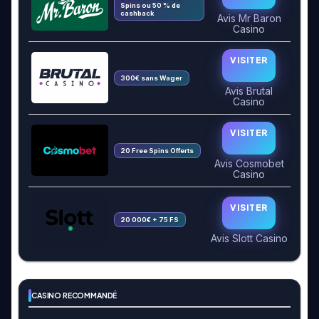
Spins ou 50 % de
cashback
Avis Mr Baron
Casino
VISITER
300€ sans Wager
Avis Brutal
Casino
VISITER
20 Free Spins Offerts
Avis Cosmobet
Casino
VISITER
20 000€ + 75 FS
Avis Slott Casino
CASINO RECOMMANDÉ