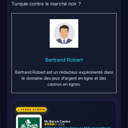
Turquie contre le marché noir ?
Bertrand Robert
Bertrand Robert est un rédacteur expérimenté dans
le domaine des jeux d’argent en ligne et des
casinos en lignes.
✨ CASINO DU MOIS
Mr Baron Casino
4.5/5