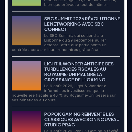
bien que prévue, a tout de même...
SBC SUMMIT 2026 RÉVOLUTIONNE
LE NETWORKING AVEC SBC
CONNECT
Le SBC Summit, qui se tiendra à
Lisbonne du 29 septembre au 1er
octobre, offre aux participants un
contrôle accru sur leurs rencontres grâce à un...
LIGHT & WONDER ANTICIPE DES
TURBULENCES FISCALES AU
ROYAUME-UNI MALGRÉ LA
CROISSANCE DE L’IGAMING
Le 6 août 2026, Light & Wonder a
informé ses investisseurs que la
nouvelle ère fiscale à 40 % au Royaume-Uni pèsera sur
ses bénéfices au cours...
POPOK GAMING RÉINVENTE LES
CLASSIQUES AVEC SON NOUVEAU
STUDIO PRAG
Le 8 août 2026, PopOK Gaming a révélé