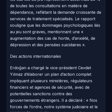
de toutes les consultations en matière de
dépendance, reflétant la demande croissante de
services de traitement spécialisés. Le rapport
souligne que les dommages psychologiques liés
au jeu sont graves, mentionnant une «
augmentation des cas de honte, d’anxiété, de
dépression et des pensées suicidaires ».
Des actions internationales
Erdoğan a chargé le vice-président Cevdet
Yılmaz d’élaborer un plan d’action complet
impliquant plusieurs ministères, régulateurs
financiers et agences de sécurité, avec de
potentielles sanctions contre des
gouvernements étrangers. Il a déclaré : « Nos
forces de l’ordre, notre système judiciaire et le