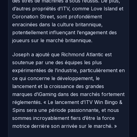
des titres de machines à sous réussis. De plus,
d’autres propriétés d’ITV, comme Love Island et
Coronation Street, sont profondément
enracinées dans la culture britannique,
potentiellement influençant l’engagement des
joueurs sur le marché britannique.
Joseph a ajouté que Richmond Atlantic est
soutenue par une des équipes les plus
expérimentées de l’industrie, particulièrement en
ce qui concerne le développement, le
lancement et la croissance des grandes
marques d’iGaming dans des marchés fortement
réglementés. « Le lancement d’ITV Win Bingo &
Spins sera une période passionnante, et nous
sommes incroyablement fiers d’être la force
motrice derrière son arrivée sur le marché. »