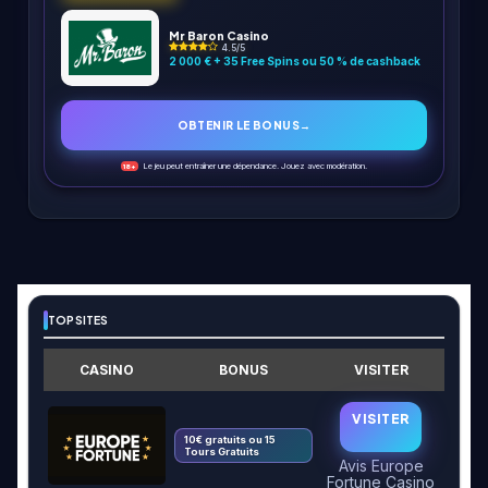
Mr Baron Casino
4.5/5
2 000 € + 35 Free Spins ou 50 % de cashback
OBTENIR LE BONUS
→
Le jeu peut entraîner une dépendance. Jouez avec modération.
18+
TOP SITES
CASINO
BONUS
VISITER
VISITER
10€ gratuits ou 15
Tours Gratuits
Avis Europe
Fortune Casino