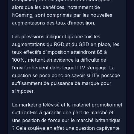
alors que les bénéfices, notamment de
l’iGaming, sont comprimés par les nouvelles
augmentations des taux d’imposition.
Les prévisions indiquent qu’une fois les
augmentations du RGD et du GBD en place, les
taux effectifs d’imposition atteindront 85 à
100%, mettant en évidence la difficulté de
l’environnement dans lequel ITV s’engage. La
question se pose donc de savoir si ITV possède
suffisamment de puissance de marque pour
s’imposer.
Le marketing télévisé et le matériel promotionnel
suffiront-ils à garantir une part de marché et
une position de force sur le marché britannique
? Cela soulève en effet une question captivante