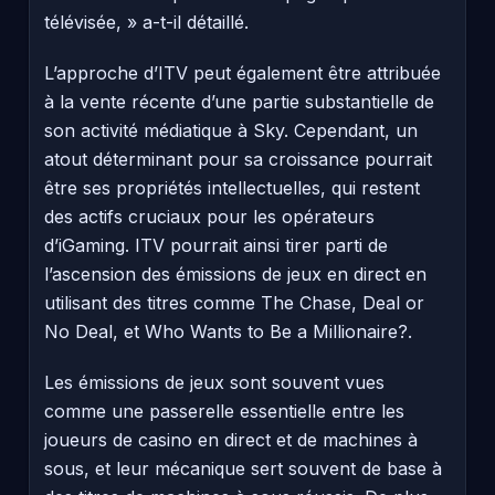
télévisée, » a-t-il détaillé.
L’approche d’ITV peut également être attribuée
à la vente récente d’une partie substantielle de
son activité médiatique à Sky. Cependant, un
atout déterminant pour sa croissance pourrait
être ses propriétés intellectuelles, qui restent
des actifs cruciaux pour les opérateurs
d’iGaming. ITV pourrait ainsi tirer parti de
l’ascension des émissions de jeux en direct en
utilisant des titres comme The Chase, Deal or
No Deal, et Who Wants to Be a Millionaire?.
Les émissions de jeux sont souvent vues
comme une passerelle essentielle entre les
joueurs de casino en direct et de machines à
sous, et leur mécanique sert souvent de base à