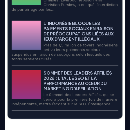
Chelsea, Liverpool et Aston Villa,
Christian Purslow, a critiqué l’interdiction
de parrainage par les...
L’INDONÉSIE BLOQUE LES
PAIEMENTS SOCIAUX EN RAISON
DE PRÉOCCUPATIONS LIÉES AUX
JEUX D’ARGENT ILLÉGAUX
Près de 1,5 million de foyers indonésiens
ont vu leurs paiements sociaux
suspendus en raison de soupçons selon lesquels ces
fonds seraient utilisés...
SOMMET DES LEADERS AFFILIÉS
2026 : L’IA, LE SEO ET LA
PERFORMANCE AU CŒUR DU
MARKETING D’AFFILIATION
Le Sommet des Leaders Affiliés, qui se
tiendra pour la première fois de manière
indépendante, mettra l’accent sur le SEO, l’intelligence...