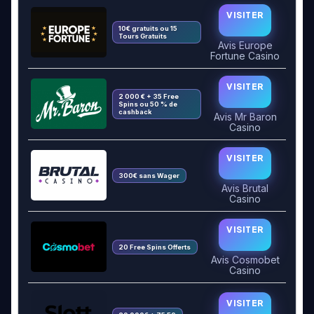
VISITER
10€ gratuits ou 15
Tours Gratuits
Avis Europe
Fortune Casino
VISITER
2 000 € + 35 Free
Spins ou 50 % de
cashback
Avis Mr Baron
Casino
VISITER
300€ sans Wager
Avis Brutal
Casino
VISITER
20 Free Spins Offerts
Avis Cosmobet
Casino
VISITER