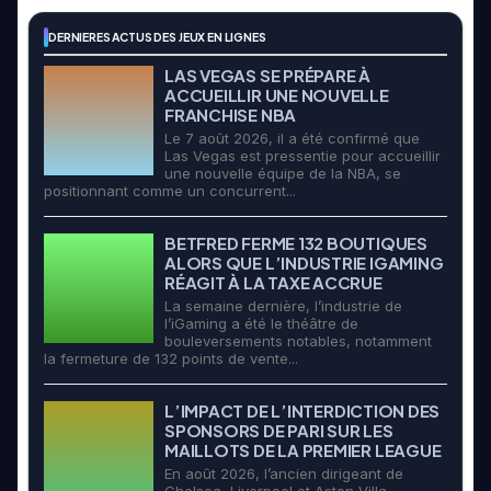
DERNIERES ACTUS DES JEUX EN LIGNES
LAS VEGAS SE PRÉPARE À
ACCUEILLIR UNE NOUVELLE
FRANCHISE NBA
Le 7 août 2026, il a été confirmé que
Las Vegas est pressentie pour accueillir
une nouvelle équipe de la NBA, se
positionnant comme un concurrent...
BETFRED FERME 132 BOUTIQUES
ALORS QUE L’INDUSTRIE IGAMING
RÉAGIT À LA TAXE ACCRUE
La semaine dernière, l’industrie de
l’iGaming a été le théâtre de
bouleversements notables, notamment
la fermeture de 132 points de vente...
L’IMPACT DE L’INTERDICTION DES
SPONSORS DE PARI SUR LES
MAILLOTS DE LA PREMIER LEAGUE
En août 2026, l’ancien dirigeant de