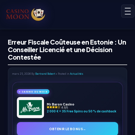
Erreur Fiscale Coûteuse en Estonie : Un
Conseiller Licencié et une Décision
Contestée
mars 25, 2026
By
Bertrand Robert
• Posted in
Actualités
✨ CASINO DU MOIS
Mr Baron Casino
4.5/5
2 000 € + 35 Free Spins ou 50 % de cashback
OBTENIR LE BONUS
→