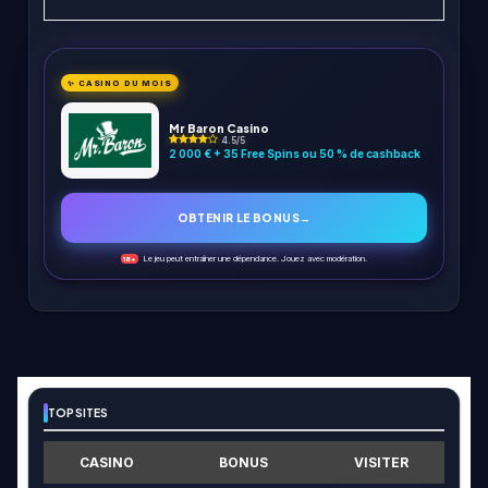
✨ CASINO DU MOIS
Mr Baron Casino
4.5/5
2 000 € + 35 Free Spins ou 50 % de cashback
OBTENIR LE BONUS
→
Le jeu peut entraîner une dépendance. Jouez avec modération.
18+
TOP SITES
CASINO
BONUS
VISITER