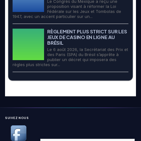
Le Congrès du Mexique a reçu une
proposition visant à réformer la Loi
Fédérale sur les Jeux et Tombolas de
1947, avec un accent particulier sur un...
RÈGLEMENT PLUS STRICT SUR LES
JEUX DE CASINO EN LIGNE AU
BRÉSIL
Le 6 août 2026, la Secrétariat des Prix et
des Paris (SPA) du Brésil s’apprête à
publier un décret qui imposera des
règles plus strictes sur...
SUIVEZ NOUS