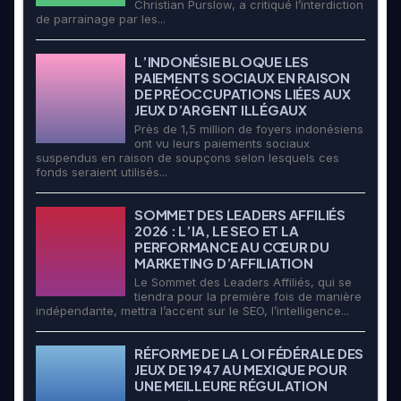
Christian Purslow, a critiqué l’interdiction
de parrainage par les...
L’INDONÉSIE BLOQUE LES
PAIEMENTS SOCIAUX EN RAISON
DE PRÉOCCUPATIONS LIÉES AUX
JEUX D’ARGENT ILLÉGAUX
Près de 1,5 million de foyers indonésiens
ont vu leurs paiements sociaux
suspendus en raison de soupçons selon lesquels ces
fonds seraient utilisés...
SOMMET DES LEADERS AFFILIÉS
2026 : L’IA, LE SEO ET LA
PERFORMANCE AU CŒUR DU
MARKETING D’AFFILIATION
Le Sommet des Leaders Affiliés, qui se
tiendra pour la première fois de manière
indépendante, mettra l’accent sur le SEO, l’intelligence...
RÉFORME DE LA LOI FÉDÉRALE DES
JEUX DE 1947 AU MEXIQUE POUR
UNE MEILLEURE RÉGULATION