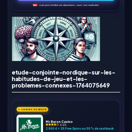
Le jeu peut entraîner une dépendance. Jouez avec modération.
18+
etude-conjointe-nordique-sur-les-
habitudes-de-jeu-et-les-
problemes-connexes-1764075649
✨ CASINO DU MOIS
Mr Baron Casino
4.5/5
2 000 € + 35 Free Spins ou 50 % de cashback