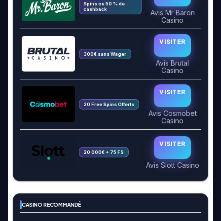
Spins ou 50 % de
cashback
Avis Mr Baron
Casino
VISITER
300€ sans Wager
Avis Brutal
Casino
VISITER
20 Free Spins Offerts
Avis Cosmobet
Casino
VISITER
20 000€ + 75 FS
Avis Slott Casino
CASINO RECOMMANDÉ