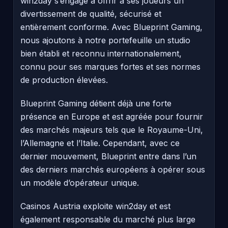
win2day s’engage à offrir à ses joueurs un
divertissement de qualité, sécurisé et
entièrement conforme. Avec Blueprint Gaming,
nous ajoutons à notre portefeuille un studio
bien établi et reconnu internationalement,
connu pour ses marques fortes et ses normes
de production élevées.
Blueprint Gaming détient déjà une forte
présence en Europe et est agréée pour fournir
des marchés majeurs tels que le Royaume-Uni,
l’Allemagne et l’Italie. Cependant, avec ce
dernier mouvement, Blueprint entre dans l’un
des derniers marchés européens à opérer sous
un modèle d’opérateur unique.
Casinos Austria exploite win2day et est
également responsable du marché plus large