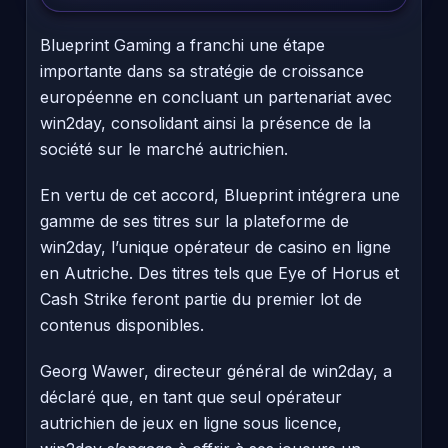
Blueprint Gaming a franchi une étape
importante dans sa stratégie de croissance
européenne en concluant un partenariat avec
win2day, consolidant ainsi la présence de la
société sur le marché autrichien.
En vertu de cet accord, Blueprint intégrera une
gamme de ses titres sur la plateforme de
win2day, l’unique opérateur de casino en ligne
en Autriche. Des titres tels que Eye of Horus et
Cash Strike feront partie du premier lot de
contenus disponibles.
Georg Wawer, directeur général de win2day, a
déclaré que, en tant que seul opérateur
autrichien de jeux en ligne sous licence,