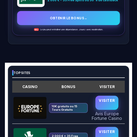
2 000 € + 35 Free Spins ou 50 % de cashback
OBTENIR LE BONUS
→
Le jeu peut entraîner une dépendance. Jouez avec modération.
18+
TOP SITES
CASINO
BONUS
VISITER
VISITER
10€ gratuits ou 15
Tours Gratuits
Avis Europe
Fortune Casino
VISITER
2 000 € + 35 Free