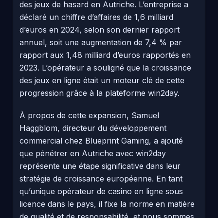
des jeux de hasard en Autriche. L’entreprise a
déclaré un chiffre d’affaires de 1,6 milliard
d’euros en 2024, selon son dernier rapport
annuel, soit une augmentation de 7,4 % par
rapport aux 1,48 milliard d’euros rapportés en
2023. L’opérateur a souligné que la croissance
des jeux en ligne était un moteur clé de cette
progression grâce à la plateforme win2day.
À propos de cette expansion, Samuel
Haggblom, directeur du développement
commercial chez Blueprint Gaming, a ajouté
que pénétrer en Autriche avec win2day
représente une étape significative dans leur
stratégie de croissance européenne. En tant
qu’unique opérateur de casino en ligne sous
licence dans le pays, il fixe la norme en matière
de qualité et de responsabilité, et nous sommes