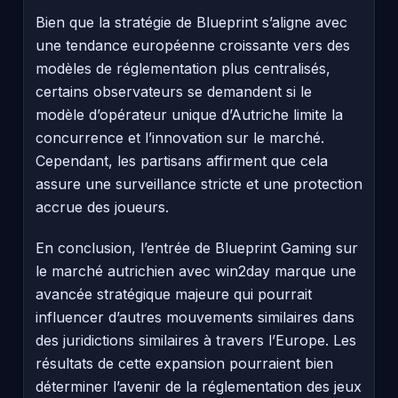
Bien que la stratégie de Blueprint s’aligne avec
une tendance européenne croissante vers des
modèles de réglementation plus centralisés,
certains observateurs se demandent si le
modèle d’opérateur unique d’Autriche limite la
concurrence et l’innovation sur le marché.
Cependant, les partisans affirment que cela
assure une surveillance stricte et une protection
accrue des joueurs.
En conclusion, l’entrée de Blueprint Gaming sur
le marché autrichien avec win2day marque une
avancée stratégique majeure qui pourrait
influencer d’autres mouvements similaires dans
des juridictions similaires à travers l’Europe. Les
résultats de cette expansion pourraient bien
déterminer l’avenir de la réglementation des jeux