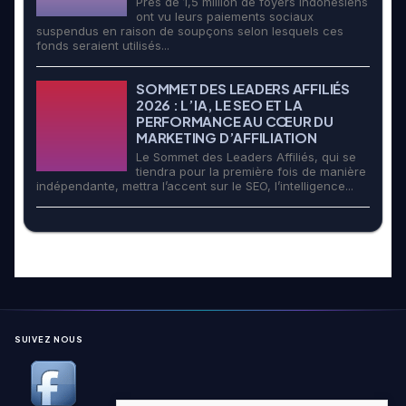
Près de 1,5 million de foyers indonésiens
ont vu leurs paiements sociaux
suspendus en raison de soupçons selon lesquels ces
fonds seraient utilisés...
SOMMET DES LEADERS AFFILIÉS
2026 : L’IA, LE SEO ET LA
PERFORMANCE AU CŒUR DU
MARKETING D’AFFILIATION
Le Sommet des Leaders Affiliés, qui se
tiendra pour la première fois de manière
indépendante, mettra l’accent sur le SEO, l’intelligence...
SUIVEZ NOUS