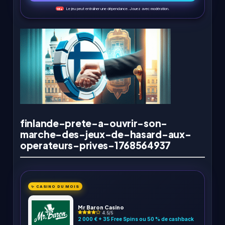
Le jeu peut entraîner une dépendance. Jouez avec modération.
18+
finlande-prete-a-ouvrir-son-
marche-des-jeux-de-hasard-aux-
operateurs-prives-1768564937
✨ CASINO DU MOIS
Mr Baron Casino
4.5/5
2 000 € + 35 Free Spins ou 50 % de cashback