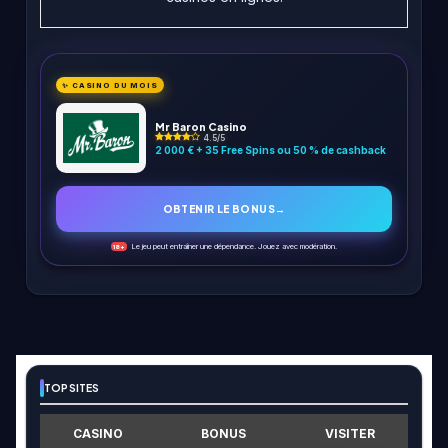
✨ CASINO DU MOIS
Mr Baron Casino
4.5/5
2 000 € + 35 Free Spins ou 50 % de cashback
OBTENIR LE BONUS
→
Le jeu peut entraîner une dépendance. Jouez avec modération.
18+
TOP SITES
CASINO
BONUS
VISITER