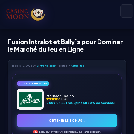
Fusion Intralot et Bally’s pour Dominer
le Marché du Jeu en Ligne
octobre 10, 2025
By
Bertrand Robert
• Posted in
Actualités
✨ CASINO DU MOIS
Mr Baron Casino
4.5/5
2 000 € + 35 Free Spins ou 50 % de cashback
OBTENIR LE BONUS
→
Le jeu peut entraîner une dépendance. Jouez avec modération.
18+