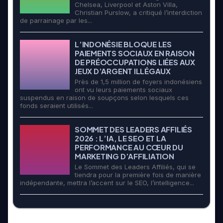
Chelsea, Liverpool et Aston Villa,
Christian Purslow, a critiqué l’interdiction
de parrainage par les...
L’INDONÉSIE BLOQUE LES
PAIEMENTS SOCIAUX EN RAISON
DE PRÉOCCUPATIONS LIÉES AUX
JEUX D’ARGENT ILLÉGAUX
Près de 1,5 million de foyers indonésiens
ont vu leurs paiements sociaux
suspendus en raison de soupçons selon lesquels ces
fonds seraient utilisés...
SOMMET DES LEADERS AFFILIÉS
2026 : L’IA, LE SEO ET LA
PERFORMANCE AU CŒUR DU
MARKETING D’AFFILIATION
Le Sommet des Leaders Affiliés, qui se
tiendra pour la première fois de manière
indépendante, mettra l’accent sur le SEO, l’intelligence...