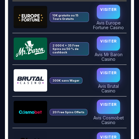
VISITER
10€ gratuits ou 15
Tours Gratuits
Avis Europe
Fortune Casino
VISITER
2 000 € + 35 Free
Spins ou 50 % de
cashback
Avis Mr Baron
Casino
VISITER
300€ sans Wager
Avis Brutal
Casino
VISITER
20 Free Spins Offerts
Avis Cosmobet
Casino
VISITER