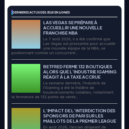
DERNIERES ACTUS DES JEUX EN LIGNES
LAS VEGAS SE PRÉPARE À
ACCUEILLIR UNE NOUVELLE
FRANCHISE NBA
Le 7 août 2026, il a été confirmé que
Las Vegas est pressentie pour accueillir
une nouvelle équipe de la NBA, se
positionnant comme un concurrent...
BETFRED FERME 132 BOUTIQUES
ALORS QUE L’INDUSTRIE IGAMING
RÉAGIT À LA TAXE ACCRUE
La semaine dernière, l’industrie de
l’iGaming a été le théâtre de
bouleversements notables, notamment
la fermeture de 132 points de vente...
L’IMPACT DE L’INTERDICTION DES
SPONSORS DE PARI SUR LES
MAILLOTS DE LA PREMIER LEAGUE
En août 2026, l’ancien dirigeant de