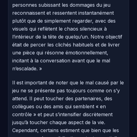
personnes subissant les dommages du jeu
reconnaissent et ressentent instantanément
plutôt que de simplement regarder, avec des
visuels qui reflètent le chaos silencieux à
l’intérieur de la tête de quelqu’un. Notre objectif
était de percer les clichés habituels et de livrer
une pièce qui résonne émotionnellement,
incitant à la conversation avant que le mal
n’escalade. »
Il est important de noter que le mal causé par le
jeu ne se présente pas toujours comme on s’y
attend. Il peut toucher des partenaires, des
collègues ou des amis qui semblent « en
contrôle » et peut s’intensifier discrètement
jusqu’à toucher chaque aspect de la vie.
Cependant, certains estiment que bien que les