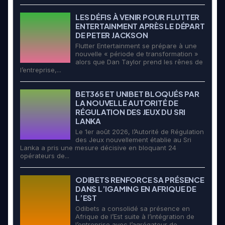
LES DÉFIS À VENIR POUR FLUTTER
ENTERTAINMENT APRÈS LE DÉPART
DE PETER JACKSON
Flutter Entertainment se prépare à une
nouvelle « période de transformation »
alors que Dan Taylor prend les rênes de
l’entreprise,...
BET365 ET UNIBET BLOQUÉS PAR
LA NOUVELLE AUTORITÉ DE
RÉGULATION DES JEUX DU SRI
LANKA
Le 1er août 2026, l’Autorité de Régulation
des Jeux nouvellement établie au Sri
Lanka a pris une mesure décisive en bloquant 24
opérateurs de...
ODIBETS RENFORCE SA PRÉSENCE
DANS L’IGAMING EN AFRIQUE DE
L’EST
Odibets a consolidé sa présence en
Afrique de l’Est suite à l’intégration de
l’entreprise avec l’agrégateur de