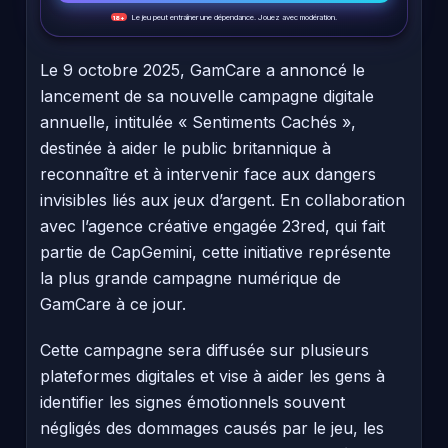
Le jeu peut entraîner une dépendance. Jouez avec modération.
18+
Le 9 octobre 2025, GamCare a annoncé le
lancement de sa nouvelle campagne digitale
annuelle, intitulée « Sentiments Cachés »,
destinée à aider le public britannique à
reconnaître et à intervenir face aux dangers
invisibles liés aux jeux d’argent. En collaboration
avec l’agence créative engagée 23red, qui fait
partie de CapGemini, cette initiative représente
la plus grande campagne numérique de
GamCare à ce jour.
Cette campagne sera diffusée sur plusieurs
plateformes digitales et vise à aider les gens à
identifier les signes émotionnels souvent
négligés des dommages causés par le jeu, les