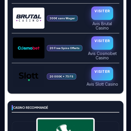
VISITER
300€ sans Wager
Avis Brutal
Casino
VISITER
20 Free Spins Offerts
Avis Cosmobet
Casino
VISITER
20 000€ + 75 FS
Avis Slott Casino
CASINO RECOMMANDÉ