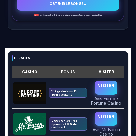
OBTENIR LE BONUS
→
Le jeu peut entraîner une dépendance. Jouez avec modération.
18+
TOP SITES
CASINO
BONUS
VISITER
VISITER
10€ gratuits ou 15
Tours Gratuits
Avis Europe
Fortune Casino
VISITER
2 000 € + 35 Free
Spins ou 50 % de
cashback
Avis Mr Baron
Casino