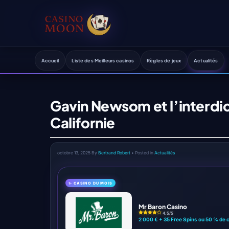
Accueil
Liste des Meilleurs casinos
Règles de jeux
Actualités
Gavin Newsom et l’interdic
Californie
octobre 13, 2025
By
Bertrand Robert
• Posted in
Actualités
✨ CASINO DU MOIS
Mr Baron Casino
4.5/5
2 000 € + 35 Free Spins ou 50 % de