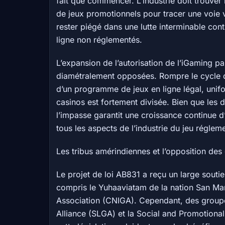
fait que commencer. L’industrie doit trouver
de jeux promotionnels pour tracer une voie ve
rester piégé dans une lutte interminable co
ligne non réglementés.
L’expansion de l’autorisation de l’iGaming pa
diamétralement opposées. Rompre le cycle du
d’un programme de jeux en ligne légal, unifor
casinos est fortement divisée. Bien que les 
l’impasse garantit une croissance continue d’
tous les aspects de l’industrie du jeu réglem
Les tribus amérindiennes et l’opposition de
Le projet de loi AB831 a reçu un large soutien
compris le Yuhaaviatam de la nation San Man
Association (CNIGA). Cependant, des group
Alliance (SLGA) et la Social and Promotion