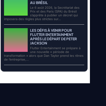
AU BRÉSIL
Le 6 août 2026, la Secrétariat des
Prix et des Paris (SPA) du Brésil
s’apprête à publier un décret qui
imposera des règles plus strictes sur...
LES DÉFIS À VENIR POUR
FLUTTER ENTERTAINMENT
APRÈS LE DÉPART DE PETER
JACKSON
Flutter Entertainment se prépare à
une nouvelle « période de
transformation » alors que Dan Taylor prend les rênes
de l’entreprise,...