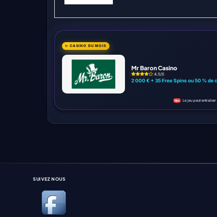
✨ CASINO DU MOIS
Mr Baron Casino
4.5/5
2 000 € + 35 Free Spins ou 50 % de
Le jeu peut entraîne
18+
SUIVEZ NOUS