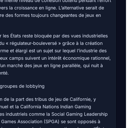
 le même niveau de cohésion obtenu pendant l’effort
rs la croissance en ligne. L’alternative serait de
ntre des formes toujours changeantes de jeux en
r les États reste bloquée par des vues industrielles
 « régulateur-bouleversé » grâce à la création
me et élargi est un sujet sur lequel l’industrie des
deux camps suivent un intérêt économique rationnel,
un marché des jeux en ligne parallèle, qui nuit à
enté.
s groupes de lobbying
 de la part des tribus de jeu de Californie, y
uel et la California Nations Indian Gaming
es industriels comme la Social Gaming Leadership
al Games Association (SPGA) se sont opposés à