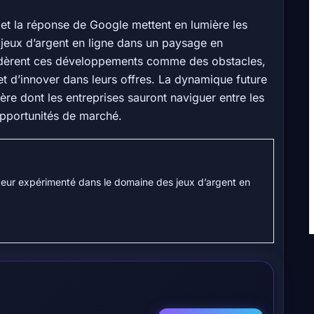
 et la réponse de Google mettent en lumière les
s jeux d’argent en ligne dans un paysage en
sidèrent ces développements comme des obstacles,
 et d’innover dans leurs offres. La dynamique future
ère dont les entreprises sauront naviguer entre les
opportunités de marché.
teur expérimenté dans le domaine des jeux d’argent en