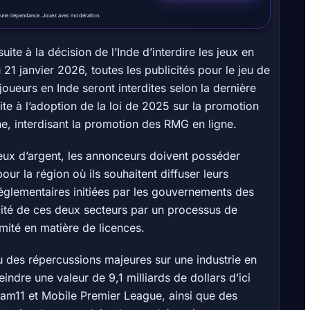
r une dépendance. Jouez avec modération.
uite à la décision de l’Inde d’interdire les jeux en
 21 janvier 2026, toutes les publicités pour le jeu de
 joueurs en Inde seront interdites selon la dernière
ite à l’adoption de la loi de 2025 sur la promotion
ne, interdisant la promotion des RMG en ligne.
jeux d’argent, les annonceurs doivent posséder
pour la région où ils souhaitent diffuser leurs
églementaires initiées par les gouvernements des
icité de ces deux secteurs par un processus de
mité en matière de licences.
eu des répercussions majeures sur une industrie en
eindre une valeur de 9,1 milliards de dollars d’ici
m11 et Mobile Premier League, ainsi que des