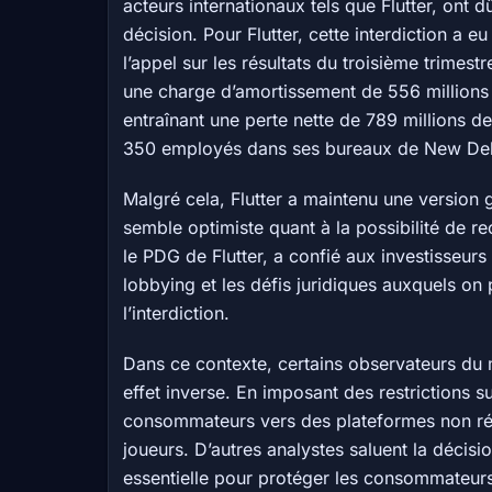
acteurs internationaux tels que Flutter, ont d
décision. Pour Flutter, cette interdiction a 
l’appel sur les résultats du troisième trimestr
une charge d’amortissement de 556 millions d
entraînant une perte nette de 789 millions de
350 employés dans ses bureaux de New Delh
Malgré cela, Flutter a maintenu une version 
semble optimiste quant à la possibilité de r
le PDG de Flutter, a confié aux investisseurs
lobbying et les défis juridiques auxquels on
l’interdiction.
Dans ce contexte, certains observateurs du m
effet inverse. En imposant des restrictions su
consommateurs vers des plateformes non rég
joueurs. D’autres analystes saluent la décisi
essentielle pour protéger les consommateurs