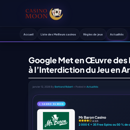
Accueil
Liste des Meilleurs casinos
Règles de jeux
Actualités
Google Met en Œuvre des Re
à l’Interdiction du Jeu en A
janvier 12, 2026
By
Bertrand Robert
• Posted in
Actualités
✨ CASINO DU MOIS
Mr Baron Casino
4.5/5
2 000 € + 35 Free Spins ou 50 % de