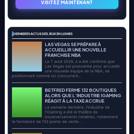
VISITEZ MAINTENANT
DERNIERES ACTUS DES JEUX EN LIGNES
LAS VEGAS SE PRÉPARE À
ACCUEILLIR UNE NOUVELLE
FRANCHISE NBA
Le 7 août 2026, il a été confirmé que
Las Vegas est pressentie pour accueillir
une nouvelle équipe de la NBA, se
positionnant comme un concurrent...
BETFRED FERME 132 BOUTIQUES
ALORS QUE L’INDUSTRIE IGAMING
RÉAGIT À LA TAXE ACCRUE
La semaine dernière, l’industrie de
l’iGaming a été le théâtre de
bouleversements notables, notamment
la fermeture de 132 points de vente...