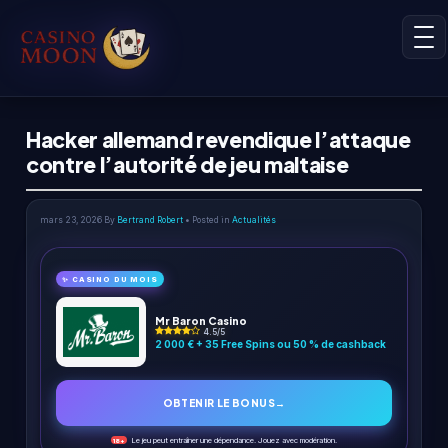
Hacker allemand revendique l’attaque
contre l’autorité de jeu maltaise
mars 23, 2026
By
Bertrand Robert
• Posted in
Actualités
✨ CASINO DU MOIS
Mr Baron Casino
4.5/5
2 000 € + 35 Free Spins ou 50 % de cashback
OBTENIR LE BONUS
→
Le jeu peut entraîner une dépendance. Jouez avec modération.
18+