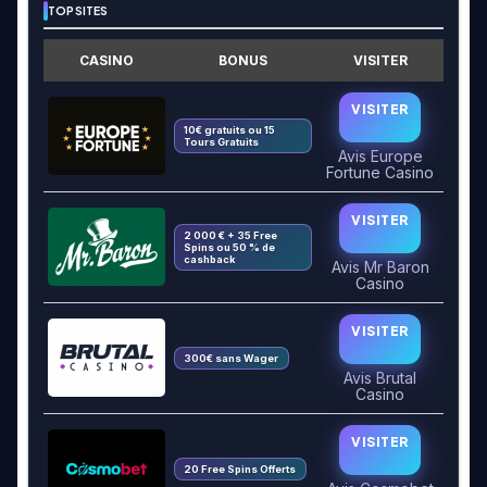
TOP SITES
CASINO
BONUS
VISITER
VISITER
10€ gratuits ou 15
Tours Gratuits
Avis Europe
Fortune Casino
VISITER
2 000 € + 35 Free
Spins ou 50 % de
cashback
Avis Mr Baron
Casino
VISITER
300€ sans Wager
Avis Brutal
Casino
VISITER
20 Free Spins Offerts