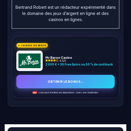
Bertrand Robert est un rédacteur expérimenté dans
le domaine des jeux d’argent en ligne et des
casinos en lignes.
✨ CASINO DU MOIS
Mr Baron Casino
4.5/5
2 000 € + 35 Free Spins ou 50 % de cashback
OBTENIR LE BONUS
→
Le jeu peut entraîner une dépendance. Jouez avec modération.
18+