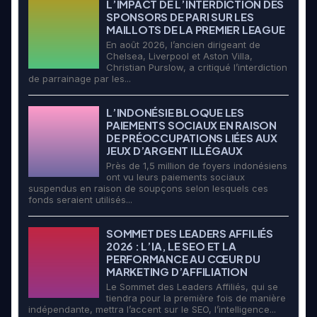
L’IMPACT DE L’INTERDICTION DES
SPONSORS DE PARI SUR LES
MAILLOTS DE LA PREMIER LEAGUE
En août 2026, l’ancien dirigeant de
Chelsea, Liverpool et Aston Villa,
Christian Purslow, a critiqué l’interdiction
de parrainage par les...
L’INDONÉSIE BLOQUE LES
PAIEMENTS SOCIAUX EN RAISON
DE PRÉOCCUPATIONS LIÉES AUX
JEUX D’ARGENT ILLÉGAUX
Près de 1,5 million de foyers indonésiens
ont vu leurs paiements sociaux
suspendus en raison de soupçons selon lesquels ces
fonds seraient utilisés...
SOMMET DES LEADERS AFFILIÉS
2026 : L’IA, LE SEO ET LA
PERFORMANCE AU CŒUR DU
MARKETING D’AFFILIATION
Le Sommet des Leaders Affiliés, qui se
tiendra pour la première fois de manière
indépendante, mettra l’accent sur le SEO, l’intelligence...