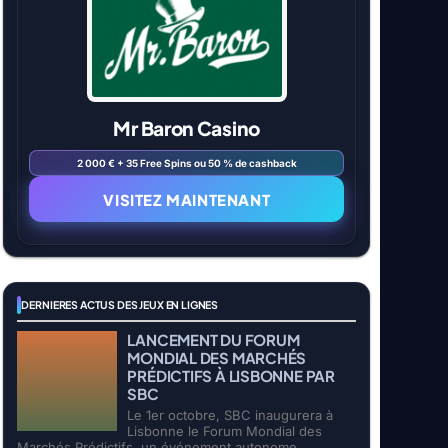
Mr Baron Casino
2 000 € + 35 Free Spins ou 50 % de cashback
VISITEZ MAINTENANT
DERNIERES ACTUS DES JEUX EN LIGNES
LANCEMENT DU FORUM
MONDIAL DES MARCHÉS
PRÉDICTIFS À LISBONNE PAR
SBC
Le 1er octobre, SBC inaugurera à
Lisbonne le Forum Mondial des
Marchés Prédictifs, un événement autonome