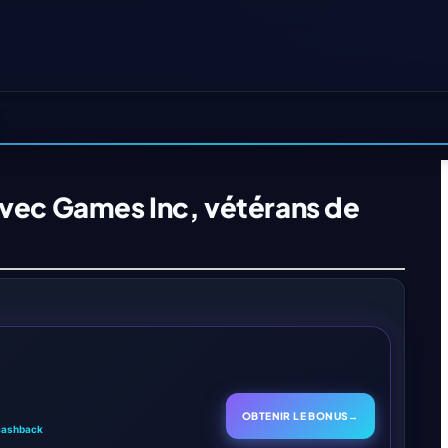
avec Games Inc, vétérans de
OBTENIR LE BONUS
→
 cashback