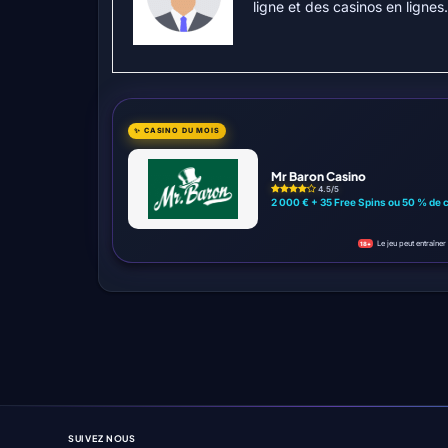
ligne et des casinos en lignes.
✨ CASINO DU MOIS
Mr Baron Casino
4.5/5
2 000 € + 35 Free Spins ou 50 % de
Le jeu peut entraîne
18+
SUIVEZ NOUS