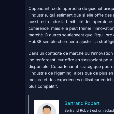
Cependant, cette approche de guichet unique
l’industrie, qui estiment que si elle offre de
aussi restreindre la flexibilité des opérateurs
cohérence, mais elle peut freiner l’innovatio
marché. D’autres soutiennent que l’équilibre e
Hub88 semble chercher à ajuster sa stratégi
Dans un contexte de marché où l’innovation e
Inc renforcent leur offre en s’associant pour
disponible. Ce partenariat stratégique pourra
l’industrie de l’igaming, alors que de plus e
mesure et des expériences utilisateur enric
plus compétitif.
Bertrand Robert
Bertrand Robert est un rédac