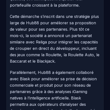
portefeuille croissant à la plateforme.
Cette démarche s’inscrit dans une stratégie plus
large de Hub88 pour améliorer sa proposition
de valeur pour ses partenaires. Plus tôt ce
mois-ci, la société a annoncé un partenariat
similaire avec Religa pour intégrer les capacités
de croupier en direct du développeur, incluant
des jeux comme la Roulette, la Roulette Auto, le
Baccarat et le Blackjack.
Parallèlement, Hub88 a également collaboré
avec Blask pour améliorer sa prise de décision
commerciale et produit pour son réseau de
partenaires grâce à des analyses iGaming
natives à l’intelligence artificielle. Blask
permettra aux opérateurs d’analyser des