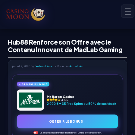
Hub88 Renforce son Offre avec le
Contenu Innovant de MadLab Gaming
juillet 2, 2026
By
Bertrand Robert
• Posted in
Actualités
✨ CASINO DU MOIS
Mr Baron Casino
4.5/5
2 000 € + 35 Free Spins ou 50 % de cashback
OBTENIR LE BONUS
→
Le jeu peut entraîner une dépendance. Jouez avec modération.
18+