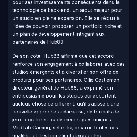
pour ses investissements conséquents dans la
technologie de back-end, un atout majeur pour
un studio en pleine expansion. Elle se réjouit à
l’idée de pouvoir proposer un portfolio riche et
un plan de développement intrigant aux
partenaires de Hub88.
De son côté, Hub88 affirme que cet accord
renforce son engagement à collaborer avec des
studios émergents et à diversifier son offre de
produits pour ses partenaires. Ollie Castleman,
directeur général de Hub88, a exprimé son
enthousiasme pour les studios qui apportent
quelque chose de différent, qu’il s’agisse d’une
nouvelle approche audacieuse, de formats de
jeux populaires ou de mécaniques uniques.
MadLab Gaming, selon lui, incarne toutes ces
qualités, et il est impatient d’ajouter leur