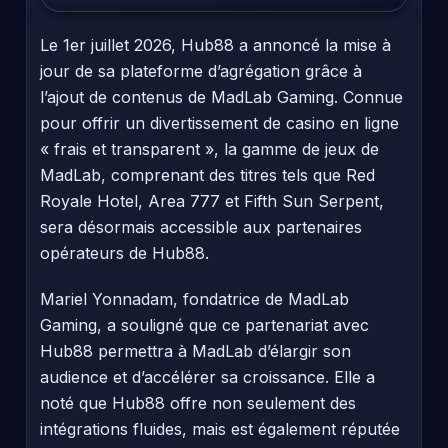
Le 1er juillet 2026, Hub88 a annoncé la mise à
jour de sa plateforme d’agrégation grâce à
l’ajout de contenus de MadLab Gaming. Connue
pour offrir un divertissement de casino en ligne
« frais et transparent », la gamme de jeux de
MadLab, comprenant des titres tels que Red
Royale Hotel, Area 777 et Fifth Sun Serpent,
sera désormais accessible aux partenaires
opérateurs de Hub88.
Mariel Yonnadam, fondatrice de MadLab
Gaming, a souligné que ce partenariat avec
Hub88 permettra à MadLab d’élargir son
audience et d’accélérer sa croissance. Elle a
noté que Hub88 offre non seulement des
intégrations fluides, mais est également réputée