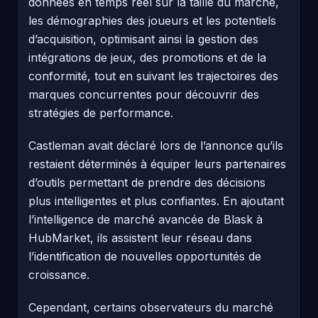
données en temps réel sur la taille du marché,
les démographies des joueurs et les potentiels
d’acquisition, optimisant ainsi la gestion des
intégrations de jeux, des promotions et de la
conformité, tout en suivant les trajectoires des
marques concurrentes pour découvrir des
stratégies de performance.
Castleman avait déclaré lors de l’annonce qu’ils
restaient déterminés à équiper leurs partenaires
d’outils permettant de prendre des décisions
plus intelligentes et plus confiantes. En ajoutant
l’intelligence de marché avancée de Blask à
HubMarket, ils assistent leur réseau dans
l’identification de nouvelles opportunités de
croissance.
Cependant, certains observateurs du marché