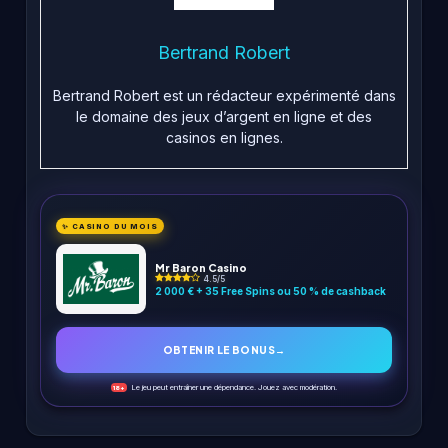
Bertrand Robert
Bertrand Robert est un rédacteur expérimenté dans
le domaine des jeux d’argent en ligne et des
casinos en lignes.
✨ CASINO DU MOIS
Mr Baron Casino
4.5/5
2 000 € + 35 Free Spins ou 50 % de cashback
OBTENIR LE BONUS
→
Le jeu peut entraîner une dépendance. Jouez avec modération.
18+