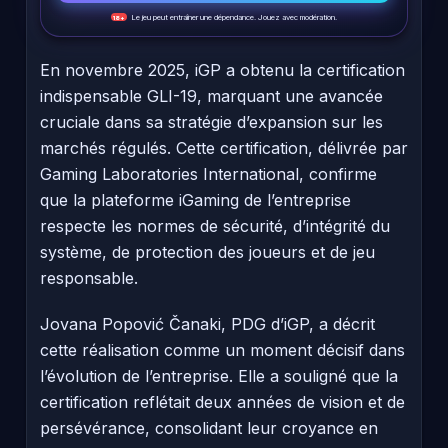
Le jeu peut entraîner une dépendance. Jouez avec modération.
18+
En novembre 2025, iGP a obtenu la certification
indispensable GLI-19, marquant une avancée
cruciale dans sa stratégie d’expansion sur les
marchés régulés. Cette certification, délivrée par
Gaming Laboratories International, confirme
que la plateforme iGaming de l’entreprise
respecte les normes de sécurité, d’intégrité du
système, de protection des joueurs et de jeu
responsable.
Jovana Popović Čanaki, PDG d’iGP, a décrit
cette réalisation comme un moment décisif dans
l’évolution de l’entreprise. Elle a souligné que la
certification reflétait deux années de vision et de
persévérance, consolidant leur croyance en