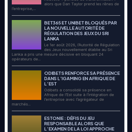
alors que Dan Taylor prend les rênes de
l’entreprise,...
BET365 ET UNIBET BLOQUÉS PAR
LA NOUVELLE AUTORITÉ DE
RÉGULATION DES JEUX DU SRI
LANKA
Le 1er août 2026, l’Autorité de Régulation
des Jeux nouvellement établie au Sri
Lanka a pris une mesure décisive en bloquant 24
opérateurs de...
ODIBETS RENFORCE SA PRÉSENCE
DANS L’IGAMING EN AFRIQUE DE
L’EST
Odibets a consolidé sa présence en
Afrique de l’Est suite à l’intégration de
l’entreprise avec l’agrégateur de
marchés...
ESTONIE : DÉFIS DU JEU
RESPONSABLE ALORS QUE
L’EXAMEN DE LA LOI APPROCHE