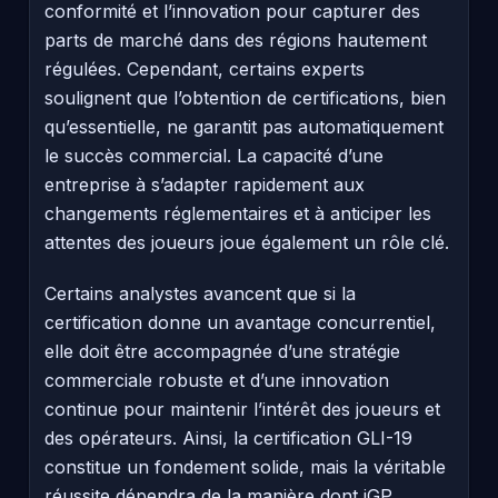
conformité et l’innovation pour capturer des
parts de marché dans des régions hautement
régulées. Cependant, certains experts
soulignent que l’obtention de certifications, bien
qu’essentielle, ne garantit pas automatiquement
le succès commercial. La capacité d’une
entreprise à s’adapter rapidement aux
changements réglementaires et à anticiper les
attentes des joueurs joue également un rôle clé.
Certains analystes avancent que si la
certification donne un avantage concurrentiel,
elle doit être accompagnée d’une stratégie
commerciale robuste et d’une innovation
continue pour maintenir l’intérêt des joueurs et
des opérateurs. Ainsi, la certification GLI-19
constitue un fondement solide, mais la véritable
réussite dépendra de la manière dont iGP