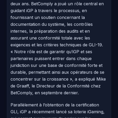
deux ans. BetComply a joué un rôle central en
guidant iGP à travers le processus, en
fournissant un soutien concernant la
documentation du système, les contrôles
internes, la préparation des audits et en
assurant une conformité totale avec les
exigences et les critères techniques de GLI-19.
« Notre rôle est de garantir qu’iGP et ses
partenaires puissent entrer dans chaque
juridiction sur une base de conformité forte et
durable, permettant ainsi aux opérateurs de se
concentrer sur la croissance », a expliqué Mike
de Graaff, le Directeur de la Conformité chez
BetComply, en septembre dernier.
Parallèlement à l’obtention de la certification
GLI, iGP a récemment lancé sa loterie iGaming,