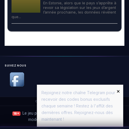
En Estonie, alors que le pays s’apprête à
revoir sa législation sur les jeux d’argent
l’année prochaine, les données révèlent
que...
SUIVEZ NOUS
×
Rejoignez notre chaîne Telegram pour
recevoir des codes bonus exclusifs
Copyright © 2026. All Rights Reserved.
Casino Moon
chaque semaine ! Restez à l'affût des
dernières offres. Rejoignez-nous dès
Le jeu peut entraîner une dépendance. Jouez avec
18+
maintenant !
modération.
Joueurs Info Service
·
ANJ