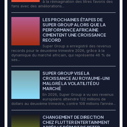
à la réimagination des titres favoris des
fans avec des améliorations...
LES PROCHAINES ÉTAPES DE
SUPER GROUP ALORS QUE LA
PERFORMANCE AFRICAINE
CIMENTENT UNE CROISSANCE
RECORD
Super Group a enregistré des revenus
records pour le deuxième trimestre 2026, grâce à la
dynamique du marché africain, qui représente 46 % de
ses...
SUPER GROUP VISE LA
CROISSANCE AU ROYAUME-UNI
MALGRÉ LA VOLATILITÉ DU
MARCHÉ
En 2026, Super Group a vu ses revenus
européens atteindre 132 millions de
dollars au deuxième trimestre, contre 108 millions l’année...
CHANGEMENT DE DIRECTION
CHEZ FLUTTER ENTERTAINMENT