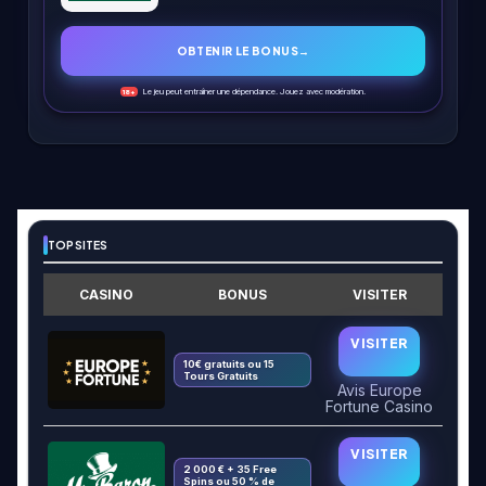
OBTENIR LE BONUS
→
Le jeu peut entraîner une dépendance. Jouez avec modération.
18+
TOP SITES
CASINO
BONUS
VISITER
VISITER
10€ gratuits ou 15
Tours Gratuits
Avis Europe
Fortune Casino
VISITER
2 000 € + 35 Free
Spins ou 50 % de