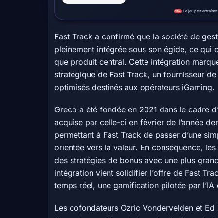
Le jeu peut entraîne
18+
Fast Track a confirmé que la société de ges
pleinement intégrée sous son égide, ce qui co
que produit central. Cette intégration marqu
stratégique de Fast Track, un fournisseur de 
optimisés destinés aux opérateurs iGaming.
Greco a été fondée en 2021 dans le cadre d’
acquise par celle-ci en février de l’année der
permettant à Fast Track de passer d’une si
orientée vers la valeur. En conséquence, le
des stratégies de bonus avec une plus grande
intégration vient solidifier l’offre de Fast 
temps réel, une gamification pilotée par l’IA
Les cofondateurs Ozric Vondervelden et Ed D