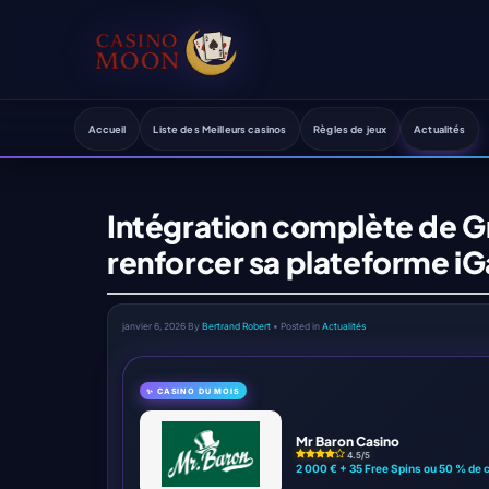
Accueil
Liste des Meilleurs casinos
Règles de jeux
Actualités
Intégration complète de G
renforcer sa plateforme i
janvier 6, 2026
By
Bertrand Robert
• Posted in
Actualités
✨ CASINO DU MOIS
Mr Baron Casino
4.5/5
2 000 € + 35 Free Spins ou 50 % de