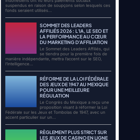
indonésiens ont vu leurs paiements sociaux
suspendus en raison de soupçons selon lesquels ces
fonds seraient utilisés...
SOMMET DES LEADERS
AFFILIÉS 2026 : L’IA, LE SEO ET
LA PERFORMANCE AU CŒUR
DU MARKETING D’AFFILIATION
Le Sommet des Leaders Affiliés, qui
se tiendra pour la première fois de
manière indépendante, mettra l’accent sur le SEO,
l’intelligence...
RÉFORME DE LA LOI FÉDÉRALE
DES JEUX DE 1947 AU MEXIQUE
POUR UNE MEILLEURE
RÉGULATION
Le Congrès du Mexique a reçu une
proposition visant à réformer la Loi
Fédérale sur les Jeux et Tombolas de 1947, avec un
accent particulier sur un...
RÈGLEMENT PLUS STRICT SUR
LES JEUX DE CASINO EN LIGNE