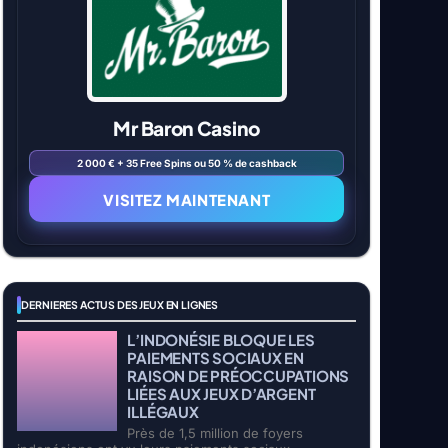
Mr Baron Casino
2 000 € + 35 Free Spins ou 50 % de cashback
VISITEZ MAINTENANT
DERNIERES ACTUS DES JEUX EN LIGNES
L’INDONÉSIE BLOQUE LES
PAIEMENTS SOCIAUX EN
RAISON DE PRÉOCCUPATIONS
LIÉES AUX JEUX D’ARGENT
ILLÉGAUX
Près de 1,5 million de foyers