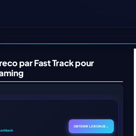
reco par Fast Track pour
Gaming
OBTENIR LE BONUS
→
 cashback