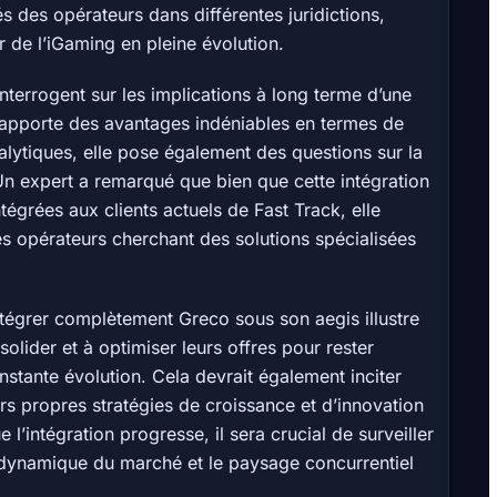
és des opérateurs dans différentes juridictions,
r de l’iGaming en pleine évolution.
interrogent sur les implications à long terme d’une
co apporte des avantages indéniables en termes de
alytiques, elle pose également des questions sur la
 Un expert a remarqué que bien que cette intégration
ntégrées aux clients actuels de Fast Track, elle
les opérateurs cherchant des solutions spécialisées
ntégrer complètement Greco sous son aegis illustre
olider et à optimiser leurs offres pour rester
tante évolution. Cela devrait également inciter
eurs propres stratégies de croissance et d’innovation
 l’intégration progresse, il sera crucial de surveiller
dynamique du marché et le paysage concurrentiel