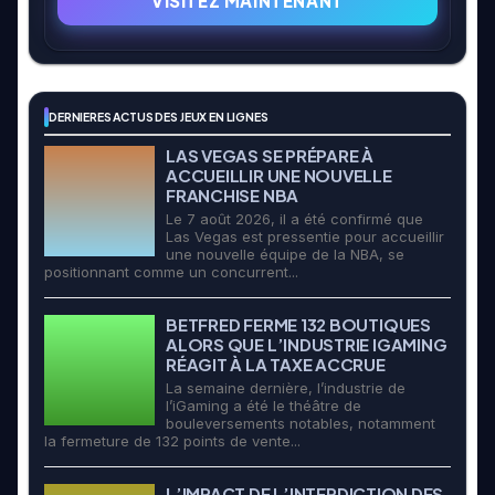
VISITEZ MAINTENANT
DERNIERES ACTUS DES JEUX EN LIGNES
LAS VEGAS SE PRÉPARE À
ACCUEILLIR UNE NOUVELLE
FRANCHISE NBA
Le 7 août 2026, il a été confirmé que
Las Vegas est pressentie pour accueillir
une nouvelle équipe de la NBA, se
positionnant comme un concurrent...
BETFRED FERME 132 BOUTIQUES
ALORS QUE L’INDUSTRIE IGAMING
RÉAGIT À LA TAXE ACCRUE
La semaine dernière, l’industrie de
l’iGaming a été le théâtre de
bouleversements notables, notamment
la fermeture de 132 points de vente...
L’IMPACT DE L’INTERDICTION DES