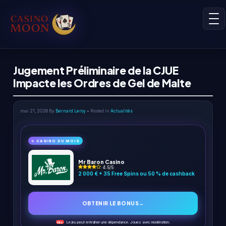
Jugement Préliminaire de la CJUE
Impacte les Ordres de Gel de Malte
mai 21, 2026
By
Bernard Leroy
• Posted in
Actualités
✨ CASINO DU MOIS
Mr Baron Casino
4.5/5
2 000 € + 35 Free Spins ou 50 % de cashback
OBTENIR LE BONUS
→
Le jeu peut entraîner une dépendance. Jouez avec modération.
18+