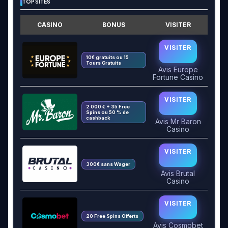
TOP SITES
CASINO
BONUS
VISITER
VISITER
10€ gratuits ou 15
Tours Gratuits
Avis Europe
Fortune Casino
VISITER
2 000 € + 35 Free
Spins ou 50 % de
cashback
Avis Mr Baron
Casino
VISITER
300€ sans Wager
Avis Brutal
Casino
VISITER
20 Free Spins Offerts
Avis Cosmobet