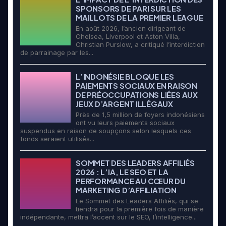
SPONSORS DE PARI SUR LES
MAILLOTS DE LA PREMIER LEAGUE
En août 2026, l’ancien dirigeant de
Chelsea, Liverpool et Aston Villa,
Christian Purslow, a critiqué l’interdiction
de parrainage par les...
L’INDONÉSIE BLOQUE LES
PAIEMENTS SOCIAUX EN RAISON
DE PRÉOCCUPATIONS LIÉES AUX
JEUX D’ARGENT ILLÉGAUX
Près de 1,5 million de foyers indonésiens
ont vu leurs paiements sociaux
suspendus en raison de soupçons selon lesquels ces
fonds seraient utilisés...
SOMMET DES LEADERS AFFILIÉS
2026 : L’IA, LE SEO ET LA
PERFORMANCE AU CŒUR DU
MARKETING D’AFFILIATION
Le Sommet des Leaders Affiliés, qui se
tiendra pour la première fois de manière
indépendante, mettra l’accent sur le SEO, l’intelligence...