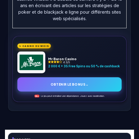
ans en écrivant des articles sur les stratégies de
poker et de blackjack e ligne pour différents sites
web spécialisés.
✨ CASINO DU MOIS
Mr Baron Casino
4.5/5
2 000 € + 35 Free Spins ou 50 % de cashback
OBTENIR LE BONUS
→
Le jeu peut entraîner une dépendance. Jouez avec modération.
18+