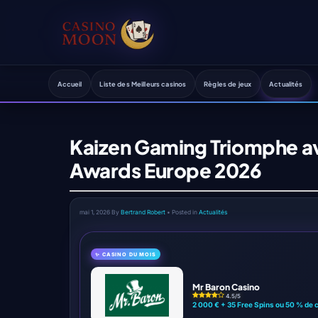
Accueil
Liste des Meilleurs casinos
Règles de jeux
Actualités
Kaizen Gaming Triomphe ave
Awards Europe 2026
mai 1, 2026
By
Bertrand Robert
• Posted in
Actualités
✨ CASINO DU MOIS
Mr Baron Casino
4.5/5
2 000 € + 35 Free Spins ou 50 % de