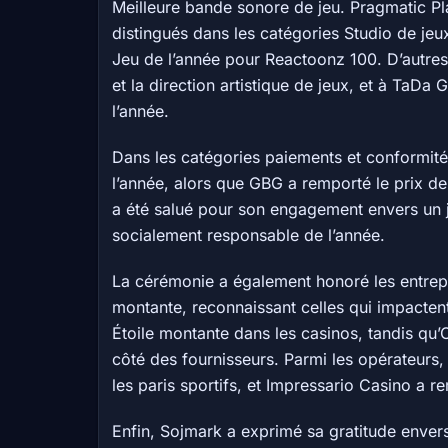
Meilleure bande sonore de jeu. Pragmatic P
distingués dans les catégories Studio de jeux
Jeu de l’année pour Reactoonz 100. D’autres
et la direction artistique de jeux, et à TaD
l’année.
Dans les catégories paiements et conformit
l’année, alors que GBG a remporté le prix d
a été salué pour son engagement envers un jeu
socialement responsable de l’année.
La cérémonie a également honoré les entrep
montante, reconnaissant celles qui impacten
Étoile montante dans les casinos, tandis qu’
côté des fournisseurs. Parmi les opérateurs
les paris sportifs, et Impressario Casino a r
Enfin, Sojmark a exprimé sa gratitude envers