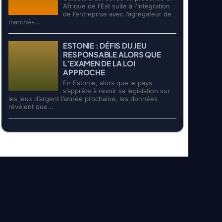
Afrique de l’Est suite à l’intégration
de l’entreprise avec l’agrégateur de
marchés...
ESTONIE : DÉFIS DU JEU
RESPONSABLE ALORS QUE
L’EXAMEN DE LA LOI
APPROCHE
En Estonie, alors que le pays
s’apprête à revoir sa législation sur
les jeux d’argent l’année prochaine, les données
révèlent que...