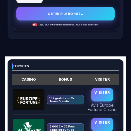
OBTENIR LE BONUS
→
Le jeu peut entraîner une dépendance. Jouez avec modération.
18+
TOP SITES
CASINO
BONUS
VISITER
VISITER
10€ gratuits ou 15
Tours Gratuits
Avis Europe
Fortune Casino
VISITER
2 000 € + 35 Free
Spins ou 50 % de