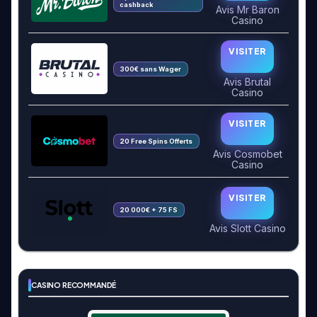
cashback
Avis Mr Baron
Casino
VISITER
300€ sans Wager
Avis Brutal
Casino
VISITER
20 Free Spins Offerts
Avis Cosmobet
Casino
VISITER
20 000€ + 75 FS
Avis Slott Casino
CASINO RECOMMANDÉ