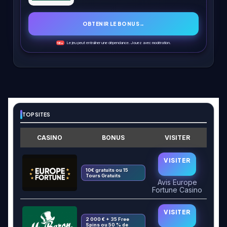
OBTENIR LE BONUS
→
Le jeu peut entraîner une dépendance. Jouez avec modération.
18+
TOP SITES
CASINO
BONUS
VISITER
VISITER
10€ gratuits ou 15
Tours Gratuits
Avis Europe
Fortune Casino
VISITER
2 000 € + 35 Free
Spins ou 50 % de