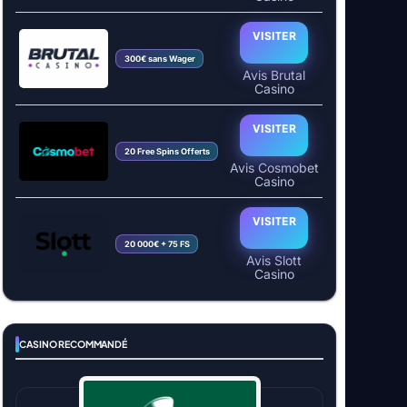
VISITER
300€ sans Wager
Avis Brutal
Casino
VISITER
20 Free Spins Offerts
Avis Cosmobet
Casino
VISITER
20 000€ + 75 FS
Avis Slott
Casino
CASINO RECOMMANDÉ