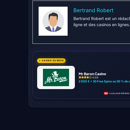
Bertrand Robert
Bertrand Robert est un rédac
ligne et des casinos en lignes.
✨ CASINO DU MOIS
Mr Baron Casino
4.5/5
2 000 € + 35 Free Spins ou 50 % de
Le jeu peut entraîne
18+