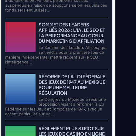
indonésiens ont vu leurs paiements sociaux
suspendus en raison de soupçons selon lesquels ces
fonds seraient utilisés...
SOMMET DES LEADERS
AFFILIÉS 2026 : L’IA, LE SEO ET
LA PERFORMANCE AU CŒUR
DU MARKETING D’AFFILIATION
Le Sommet des Leaders Affiliés, qui
se tiendra pour la première fois de
manière indépendante, mettra l’accent sur le SEO,
l’intelligence...
RÉFORME DE LA LOI FÉDÉRALE
DES JEUX DE 1947 AU MEXIQUE
POUR UNE MEILLEURE
RÉGULATION
Le Congrès du Mexique a reçu une
proposition visant à réformer la Loi
Fédérale sur les Jeux et Tombolas de 1947, avec un
accent particulier sur un...
RÈGLEMENT PLUS STRICT SUR
LES JEUX DE CASINO EN LIGNE