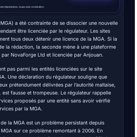
r une dépendance. Jouez avec modération.
(MGA) a été contrainte de se dissocier une nouvelle
endant être licenciée par le régulateur. Les sites
ment tous deux détenir une licence de la MGA. Si la
de la rédaction, la seconde mène à une plateforme
e par NovaForge Ltd et licenciée par Anjouan.
 pas parmi les entités licenciées sur le site
GA. Une déclaration du régulateur souligne que
ux prétendument délivrées par l’autorité maltaise,
, est fausse et trompeuse. Le régulateur rappelle
vices proposés par une entité sans avoir vérifié
services par la MGA.
o de la MGA est un problème persistant depuis
la MGA sur ce problème remontant à 2006. En