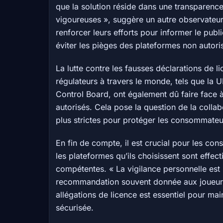
que la solution réside dans une transparenc
vigoureuses », suggère un autre observateur.
renforcer leurs efforts pour informer le pu
éviter les pièges des plateformes non autori
La lutte contre les fausses déclarations de 
régulateurs à travers le monde, tels que l
Control Board, ont également dû faire face à 
autorisés. Cela pose la question de la collab
plus strictes pour protéger les consommateur
En fin de compte, il est crucial pour les con
les plateformes qu’ils choisissent sont effec
compétentes. « La vigilance personnelle est 
recommandation souvent donnée aux joueurs.
allégations de licence est essentiel pour main
sécurisée.