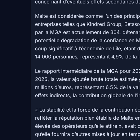
concernant d’éventuels effets secondaires de
Malte est considérée comme l’un des princip
entreprises telles que Kindred Group, Betss
par la MGA est actuellement de 304, détenan
potentielle dégradation de la confiance en Ma
coup significatif à l’économie de l’île, étan
14 000 personnes, représentant 4,9% de la 
Le rapport intermédiaire de la MGA pour 20
2025, la valeur ajoutée brute totale estimée g
millions d’euros, représentant 6,5% de la va
effets indirects, la contribution globale de l’
« La stabilité et la force de la contribution 
refléter la réputation bien établie de Malte en
élevée des opérateurs qu’elle attire », ava
qu’elle fournira d’autres mises à jour en tem