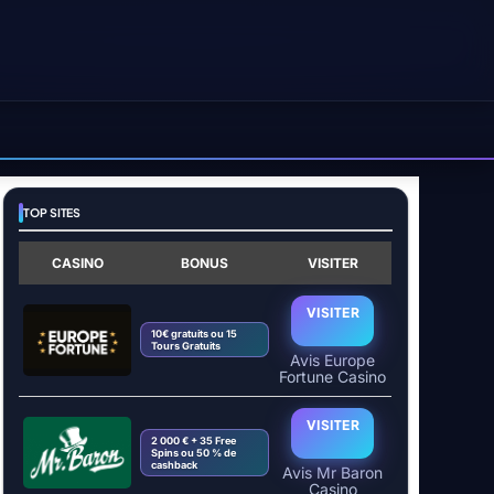
TOP SITES
CASINO
BONUS
VISITER
VISITER
10€ gratuits ou 15
Tours Gratuits
Avis Europe
Fortune Casino
VISITER
2 000 € + 35 Free
Spins ou 50 % de
cashback
Avis Mr Baron
Casino