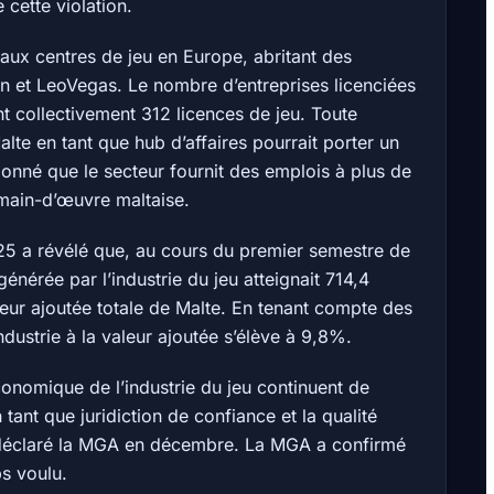
 cette violation.
aux centres de jeu en Europe, abritant des
on et LeoVegas. Le nombre d’entreprises licenciées
t collectivement 312 licences de jeu. Toute
lte en tant que hub d’affaires pourrait porter un
t donné que le secteur fournit des emplois à plus de
main-d’œuvre maltaise.
25 a révélé que, au cours du premier semestre de
énérée par l’industrie du jeu atteignait 714,4
leur ajoutée totale de Malte. En tenant compte des
industrie à la valeur ajoutée s’élève à 9,8%.
économique de l’industrie du jeu continuent de
 tant que juridiction de confiance et la qualité
it déclaré la MGA en décembre. La MGA a confirmé
ps voulu.