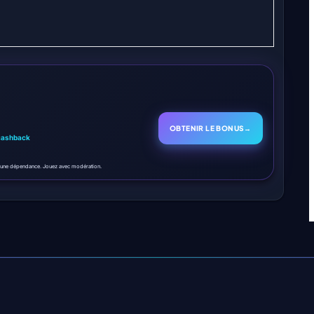
OBTENIR LE BONUS
→
 cashback
r une dépendance. Jouez avec modération.