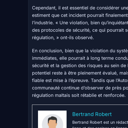
Cependant, il est essentiel de considérer un
estiment que cet incident pourrait finalemen
l’industrie. « Une violation, bien qu’inquiét
des protocoles de sécurité, ce qui pourrait s
régulation, » ont-ils observé.
En conclusion, bien que la violation du sy
immédiates, elle pourrait à long terme condui
sécurité et la gestion des risques au sein de
potentiel reste à être pleinement évalué, mai
fiable est mise à l’épreuve. Tandis que l’Autor
communauté continue d’observer de près pou
régulation maltais soit rétablie et renforcée.
Bertrand Robert
Bertrand Robert est un rédac