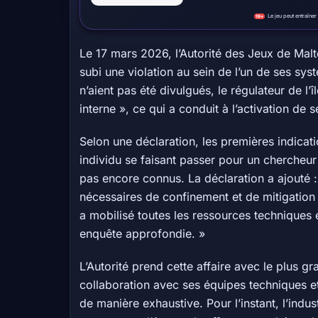
Le jeu peut entraîne
18+
Le 17 mars 2026, l’Autorité des Jeux de Malt
subi une violation au sein de l’un de ses syst
n’aient pas été divulgués, le régulateur de l’
interne », ce qui a conduit à l’activation de
Selon une déclaration, les premières indicat
individu se faisant passer pour un chercheur
pas encore connus. La déclaration a ajouté : 
nécessaires de confinement et de mitigation 
a mobilisé toutes les ressources techniques 
enquête approfondie. »
L’Autorité prend cette affaire avec le plus gr
collaboration avec ses équipes techniques et
de manière exhaustive. Pour l’instant, l’indu