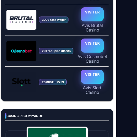
VISITER
300€ sans Wager
Avis Brutal
Casino
VISITER
20 Free Spins Offerts
Avis Cosmobet
Casino
VISITER
20 000€ + 75 FS
Avis Slott
Casino
CASINO RECOMMANDÉ