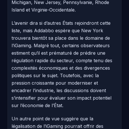
Michigan, New Jersey, Pennsylvanie, Rhode
Island et Virginie-Occidentale.
L’avenir dira si d’autres États rejoindront cette
liste, mais Addabbo espère que New York
trouvera bientôt sa place dans le domaine de
l’iGaming. Malgré tout, certains observateurs
estiment qu’il est prématuré de prédire une
régulation rapide du secteur, compte tenu des
complexités économiques et des divergences
politiques sur le sujet. Toutefois, avec la
pression croissante pour moderniser et
encadrer l’industrie, les discussions doivent
s’intensifier pour évaluer son impact potentiel
sur l’économie de l’État.
Un autre point de vue suggère que la
légalisation de l’iGaming pourrait offrir des