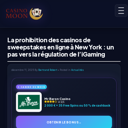
La prohibition des casinos de
sweepstakes en ligne à New York : un
pas vers la régulation de l’iGaming
décembre 11, 2025
By
Bertrand Robert
• Posted in
Actualités
✨ CASINO DU MOIS
Mr Baron Casino
4.5/5
2 000 € + 35 Free Spins ou 50 % de cashback
OBTENIR LE BONUS
→