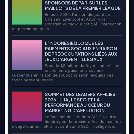
SPONSORS DE PARI SUR LES
MAILLOTS DE LA PREMIER LEAGUE
En août 2026, l’ancien dirigeant de
Chelsea, Liverpool et Aston Villa,
Christian Purslow, a critiqué l’interdiction
de parrainage par les...
L’INDONÉSIE BLOQUE LES
PAIEMENTS SOCIAUX EN RAISON
DE PRÉOCCUPATIONS LIÉES AUX
JEUX D’ARGENT ILLÉGAUX
Près de 1,5 million de foyers indonésiens
ont vu leurs paiements sociaux
suspendus en raison de soupçons selon lesquels ces
fonds seraient utilisés...
SOMMET DES LEADERS AFFILIÉS
2026 : L’IA, LE SEO ET LA
PERFORMANCE AU CŒUR DU
MARKETING D’AFFILIATION
Le Sommet des Leaders Affiliés, qui se
tiendra pour la première fois de manière
indépendante, mettra l’accent sur le SEO, l’intelligence...