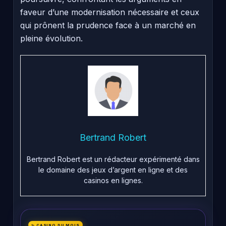
faveur d’une modernisation nécessaire et ceux
qui prônent la prudence face à un marché en
pleine évolution.
Bertrand Robert
Bertrand Robert est un rédacteur expérimenté dans
le domaine des jeux d’argent en ligne et des
casinos en lignes.
✨ CASINO DU MOIS