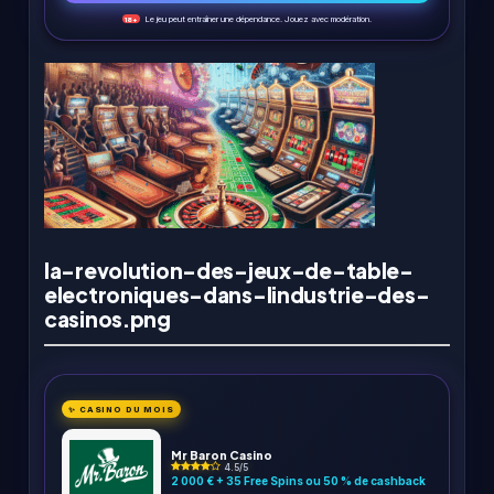
Le jeu peut entraîner une dépendance. Jouez avec modération.
18+
la-revolution-des-jeux-de-table-
electroniques-dans-lindustrie-des-
casinos.png
✨ CASINO DU MOIS
Mr Baron Casino
4.5/5
2 000 € + 35 Free Spins ou 50 % de cashback