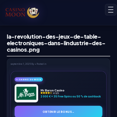
la-revolution-des-jeux-de-table-
electroniques-dans-lindustrie-des-
casinos.png
septembre 1, 2025
By
• Posted in
✨ CASINO DU MOIS
Mr Baron Casino
4.5/5
2 000 € + 35 Free Spins ou 50 % de cashback
OBTENIR LE BONUS
→