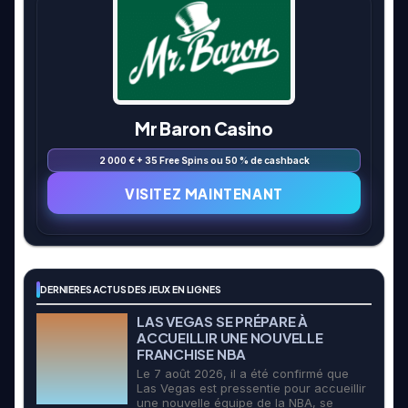
Mr Baron Casino
2 000 € + 35 Free Spins ou 50 % de cashback
VISITEZ MAINTENANT
DERNIERES ACTUS DES JEUX EN LIGNES
LAS VEGAS SE PRÉPARE À
ACCUEILLIR UNE NOUVELLE
FRANCHISE NBA
Le 7 août 2026, il a été confirmé que
Las Vegas est pressentie pour accueillir
une nouvelle équipe de la NBA, se