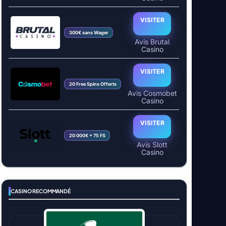
VISITER
300€ sans Wager
Avis Brutal
Casino
VISITER
20 Free Spins Offerts
Avis Cosmobet
Casino
VISITER
20 000€ + 75 FS
Avis Slott
Casino
CASINO RECOMMANDÉ