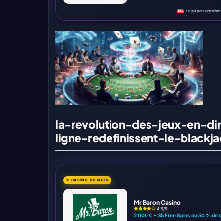
Le jeu peut entraîne
18+
la-revolution-des-jeux-en-d
ligne-redefinissent-le-blackj
✨ CASINO DU MOIS
Mr Baron Casino
4.5/5
2 000 € + 35 Free Spins ou 50 % de