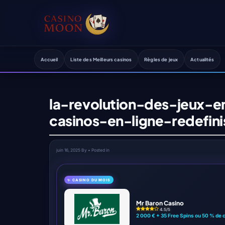
Accueil
Liste des Meilleurs casinos
Règles de jeux
Actualités
la-revolution-des-jeux-
casinos-en-ligne-redefin
juin 16, 2025
By
• Posted in
✨ CASINO DU MOIS
Mr Baron Casino
4.5/5
2 000 € + 35 Free Spins ou 50 % de