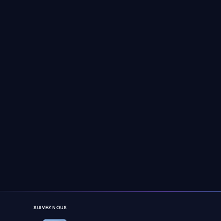
SUIVEZ NOUS