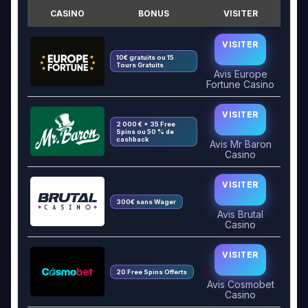
CASINO
BONUS
VISITER
VISITER
10€ gratuits ou 15
Tours Gratuits
Avis Europe
Fortune Casino
VISITER
2 000 € + 35 Free
Spins ou 50 % de
cashback
Avis Mr Baron
Casino
VISITER
300€ sans Wager
Avis Brutal
Casino
VISITER
20 Free Spins Offerts
Avis Cosmobet
Casino