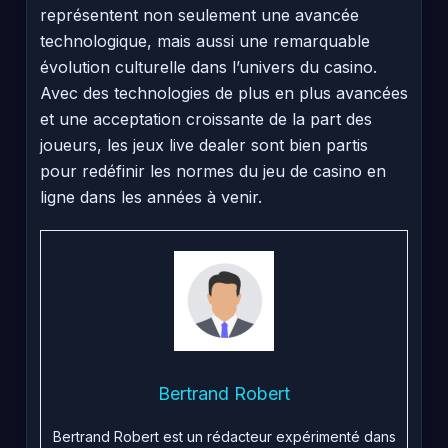
représentent non seulement une avancée
technologique, mais aussi une remarquable
évolution culturelle dans l’univers du casino.
Avec des technologies de plus en plus avancées
et une acceptation croissante de la part des
joueurs, les jeux live dealer sont bien partis
pour redéfinir les normes du jeu de casino en
ligne dans les années à venir.
Bertrand Robert
Bertrand Robert est un rédacteur expérimenté dans