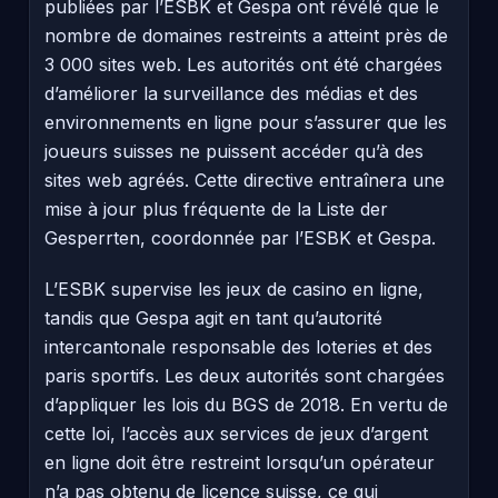
publiées par l’ESBK et Gespa ont révélé que le
nombre de domaines restreints a atteint près de
3 000 sites web. Les autorités ont été chargées
d’améliorer la surveillance des médias et des
environnements en ligne pour s’assurer que les
joueurs suisses ne puissent accéder qu’à des
sites web agréés. Cette directive entraînera une
mise à jour plus fréquente de la Liste der
Gesperrten, coordonnée par l’ESBK et Gespa.
L’ESBK supervise les jeux de casino en ligne,
tandis que Gespa agit en tant qu’autorité
intercantonale responsable des loteries et des
paris sportifs. Les deux autorités sont chargées
d’appliquer les lois du BGS de 2018. En vertu de
cette loi, l’accès aux services de jeux d’argent
en ligne doit être restreint lorsqu’un opérateur
n’a pas obtenu de licence suisse, ce qui