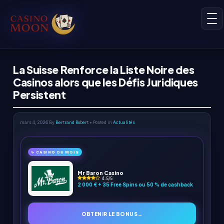
La Suisse Renforce la Liste Noire des
Casinos alors que les Défis Juridiques
Persistent
mars 4, 2026
By
Bertrand Robert
• Posted in
Actualités
✨ CASINO DU MOIS
Mr Baron Casino
4.5/5
2 000 € + 35 Free Spins ou 50 % de cashback
OBTENIR LE BONUS
→