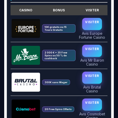
CASINO
BONUS
VISITER
VISITER
10€ gratuits ou 15
Tours Gratuits
Avis Europe
Fortune Casino
VISITER
2 000 € + 35 Free
Spins ou 50 % de
cashback
Avis Mr Baron
Casino
VISITER
300€ sans Wager
Avis Brutal
Casino
VISITER
20 Free Spins Offerts
Avis Cosmobet
Casino