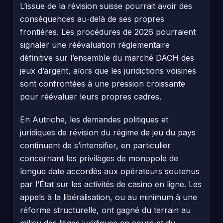
L’issue de la révision suisse pourrait avoir des
conséquences au-delà de ses propres
frontières. Les procédures de 2026 pourraient
signaler une réévaluation réglementaire
définitive sur l’ensemble du marché DACH des
jeux d’argent, alors que les juridictions voisines
sont confrontées à une pression croissante
pour réévaluer leurs propres cadres.
En Autriche, les demandes politiques et
juridiques de révision du régime de jeu du pays
continuent de s’intensifier, en particulier
concernant les privilèges de monopole de
longue date accordés aux opérateurs soutenus
par l’État sur les activités de casino en ligne. Les
appels à la libéralisation, ou au minimum à une
réforme structurelle, ont gagné du terrain au
milieu des litiges juridiques en cours et du