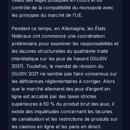
contrôle de la compatibilité du monopole avec
les principes du marché de l’UE.
Pendant ce temps, en Allemagne, les États
fédéraux ont commencé une coordination
préliminaire pour examiner les responsabilités et
les lacunes structurelles du quatrième traité
interétatique sur les jeux de hasard (GlüStV
2021). Toutefois, le mandat de révision du
GlüStV 2021 ne semble pas faire consensus sur
les déficiences réglementaires à corriger. Alors
que le marché allemand des jeux d’argent en
ligne est accablé par des taxes strictes
supérieures à 50 % du produit brut des jeux, il
existe des inquiétudes concernant les lacunes
de canalisation et les restrictions de produits sur
les casinos en ligne et les paris en direct.