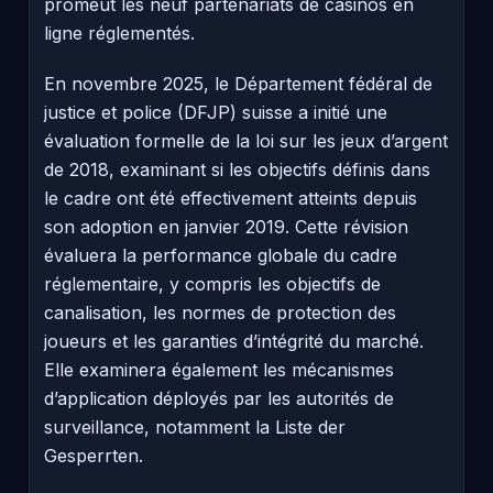
promeut les neuf partenariats de casinos en
ligne réglementés.
En novembre 2025, le Département fédéral de
justice et police (DFJP) suisse a initié une
évaluation formelle de la loi sur les jeux d’argent
de 2018, examinant si les objectifs définis dans
le cadre ont été effectivement atteints depuis
son adoption en janvier 2019. Cette révision
évaluera la performance globale du cadre
réglementaire, y compris les objectifs de
canalisation, les normes de protection des
joueurs et les garanties d’intégrité du marché.
Elle examinera également les mécanismes
d’application déployés par les autorités de
surveillance, notamment la Liste der
Gesperrten.