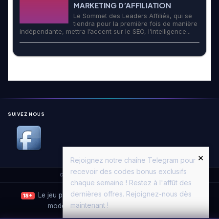
MARKETING D’AFFILIATION
Le Sommet des Leaders Affiliés, qui se
tiendra pour la première fois de manière
indépendante, mettra l’accent sur le SEO, l’intelligence...
SUIVEZ NOUS
×
Rejoignez notre chaîne Telegram pour
recevoir des codes bonus exclusifs
Copyright © 2026. All Rights Reserved.
Casino Moon
chaque semaine ! Restez à l'affût des
dernières offres. Rejoignez-nous dès
Le jeu peut entraîner une dépendance. Jouez avec
18+
maintenant !
modération.
Joueurs Info Service
·
ANJ