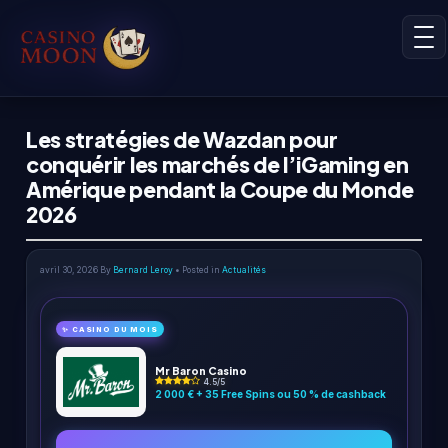
Les stratégies de Wazdan pour
conquérir les marchés de l’iGaming en
Amérique pendant la Coupe du Monde
2026
avril 30, 2026
By
Bernard Leroy
• Posted in
Actualités
✨ CASINO DU MOIS
Mr Baron Casino
4.5/5
2 000 € + 35 Free Spins ou 50 % de cashback