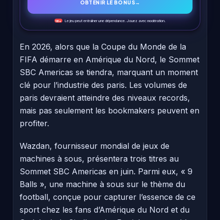
OBTENIR LE BONUS
→
Le jeu peut entraîner une dépendance. Jouez avec modération.
18+
En 2026, alors que la Coupe du Monde de la
FIFA démarre en Amérique du Nord, le Sommet
SBC Americas se tiendra, marquant un moment
clé pour l’industrie des paris. Les volumes de
paris devraient atteindre des niveaux records,
mais pas seulement les bookmakers peuvent en
profiter.
Wazdan, fournisseur mondial de jeux de
machines à sous, présentera trois titres au
Sommet SBC Americas en juin. Parmi eux, « 9
Balls », une machine à sous sur le thème du
football, conçue pour capturer l’essence de ce
sport chez les fans d’Amérique du Nord et du