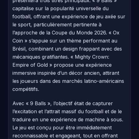
présentera trois titres principaux. « 9 Balls »
capitalise sur la popularité universelle du
football, offrant une expérience de jeu axée sur
le sport, particulièrement pertinente à
l’approche de la Coupe du Monde 2026. « Ox
Coin » s’appuie sur un thème performant au
Brésil, combinant un design frappant avec des
mécaniques gratifiantes. « Mighty Crown:
Empire of Gold » propose une expérience
immersive inspirée d’un décor ancien, attirant
les joueurs dans des marchés latino-américains
compétitifs.
Avec « 9 Balls », l’objectif était de capturer
l’excitation et l’attrait massif du football et de le
traduire en une expérience de machine à sous.
Le jeu est conçu pour être immédiatement
reconnaissable et engageant, tout en offrant