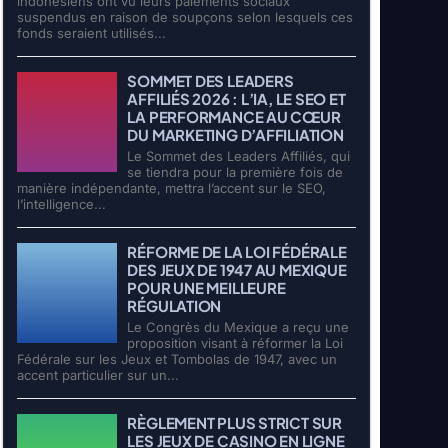
indonésiens ont vu leurs paiements sociaux
suspendus en raison de soupçons selon lesquels ces
fonds seraient utilisés...
SOMMET DES LEADERS
AFFILIÉS 2026 : L’IA, LE SEO ET
LA PERFORMANCE AU CŒUR
DU MARKETING D’AFFILIATION
Le Sommet des Leaders Affiliés, qui
se tiendra pour la première fois de
manière indépendante, mettra l’accent sur le SEO,
l’intelligence...
RÉFORME DE LA LOI FÉDÉRALE
DES JEUX DE 1947 AU MEXIQUE
POUR UNE MEILLEURE
RÉGULATION
Le Congrès du Mexique a reçu une
proposition visant à réformer la Loi
Fédérale sur les Jeux et Tombolas de 1947, avec un
accent particulier sur un...
RÈGLEMENT PLUS STRICT SUR
LES JEUX DE CASINO EN LIGNE