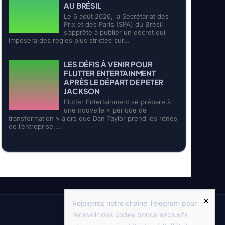
AU BRÉSIL
Le 6 août 2026, la Secrétariat des
Prix et des Paris (SPA) du Brésil
s’apprête à publier un décret qui
imposera des règles plus strictes sur...
LES DÉFIS À VENIR POUR
FLUTTER ENTERTAINMENT
APRÈS LE DÉPART DE PETER
JACKSON
Flutter Entertainment se prépare à
une nouvelle « période de
transformation » alors que Dan Taylor prend les rênes
de l’entreprise,...
×
Rejoignez notre chaîne Telegram pour
recevoir des codes bonus exclusifs