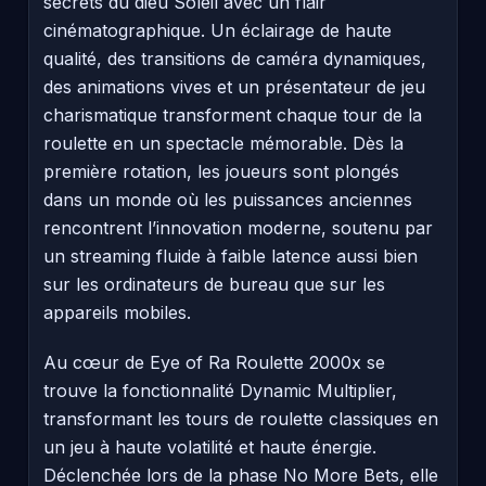
secrets du dieu Soleil avec un flair
cinématographique. Un éclairage de haute
qualité, des transitions de caméra dynamiques,
des animations vives et un présentateur de jeu
charismatique transforment chaque tour de la
roulette en un spectacle mémorable. Dès la
première rotation, les joueurs sont plongés
dans un monde où les puissances anciennes
rencontrent l’innovation moderne, soutenu par
un streaming fluide à faible latence aussi bien
sur les ordinateurs de bureau que sur les
appareils mobiles.
Au cœur de Eye of Ra Roulette 2000x se
trouve la fonctionnalité Dynamic Multiplier,
transformant les tours de roulette classiques en
un jeu à haute volatilité et haute énergie.
Déclenchée lors de la phase No More Bets, elle