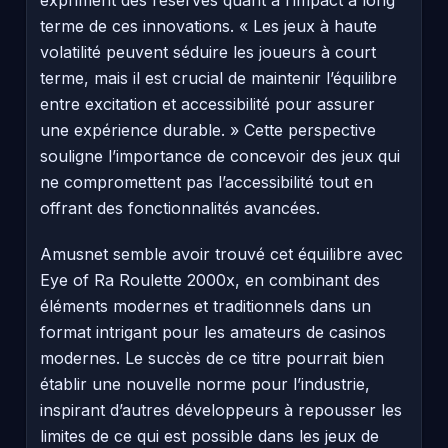
terme de ces innovations. « Les jeux à haute
volatilité peuvent séduire les joueurs à court
terme, mais il est crucial de maintenir l’équilibre
entre excitation et accessibilité pour assurer
une expérience durable. » Cette perspective
souligne l’importance de concevoir des jeux qui
ne compromettent pas l’accessibilité tout en
offrant des fonctionnalités avancées.
Amusnet semble avoir trouvé cet équilibre avec
Eye of Ra Roulette 2000x, en combinant des
éléments modernes et traditionnels dans un
format intrigant pour les amateurs de casinos
modernes. Le succès de ce titre pourrait bien
établir une nouvelle norme pour l’industrie,
inspirant d’autres développeurs à repousser les
limites de ce qui est possible dans les jeux de