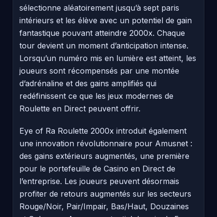
sélectionne aléatoirement jusqu’à sept paris
intérieurs et les élève avec un potentiel de gain
fantastique pouvant atteindre 2000x. Chaque
tour devient un moment d’anticipation intense.
Lorsqu’un numéro mis en lumière est atteint, les
joueurs sont récompensés par une montée
d’adrénaline et des gains amplifiés qui
redéfinissent ce que les jeux modernes de
Roulette en Direct peuvent offrir.
Eye of Ra Roulette 2000x introduit également
une innovation révolutionnaire pour Amusnet :
des gains extérieurs augmentés, une première
pour le portefeuille de Casino en Direct de
l’entreprise. Les joueurs peuvent désormais
profiter de retours augmentés sur les secteurs
Rouge/Noir, Pair/Impair, Bas/Haut, Douzaines