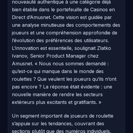
nouveauté authentique à une catégorie déjà
bien établie dans le portefeuille de Casinos en
Direct d’Amusnet. Cette vision est guidée par
une analyse minutieuse des comportements des
joueurs et une compréhension approfondie de
l’évolution des préférences des utilisateurs.
L’innovation est essentielle, soulignait Zlatko
Ivanov, Senior Product Manager chez
Amusnet. « Nous nous sommes demandé :
qu’est-ce qui manque dans le monde des
roulettes ? Que veulent les joueurs qu’ils n’ont
pas encore ? La réponse était évidente : une
nouvelle manière de rendre les secteurs
extérieurs plus excitants et gratifiants. »
Un segment important de joueurs de roulette
s’appuie sur les tendances, couvrant des
sections plutôt que des numéros individuels.