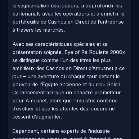
la segmentation des joueurs, à approfondir les
partenariats avec les opérateurs et à enrichir le
portefeuille de Casinos en Direct de l’entreprise
à travers les marchés.
Avec ses caractéristiques spéciales et sa
présentation soignée, Eye of Ra Roulette 2000x
se distingue comme l’un des titres les plus
ambitieux des Casinos en Direct d’Amusnet à ce
jour – une aventure où chaque tour détient le
pouvoir de l’Égypte ancienne et du dieu Soleil.
Ce lancement marque un chapitre prometteur
pour Amusnet, alors que l’industrie continue
d’évoluer et que les attentes des joueurs ne
cessent d’augmenter.
Cependant, certains experts de l’industrie
expriment des réserves quant à l’impact à long