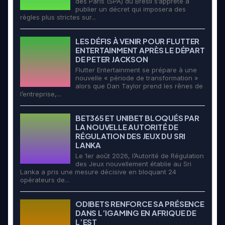
des Paris (SPA) du Brésil s’apprête à
publier un décret qui imposera des
règles plus strictes sur...
LES DÉFIS À VENIR POUR FLUTTER
ENTERTAINMENT APRÈS LE DÉPART
DE PETER JACKSON
Flutter Entertainment se prépare à une
nouvelle « période de transformation »
alors que Dan Taylor prend les rênes de
l’entreprise,...
BET365 ET UNIBET BLOQUÉS PAR
LA NOUVELLE AUTORITÉ DE
RÉGULATION DES JEUX DU SRI
LANKA
Le 1er août 2026, l’Autorité de Régulation
des Jeux nouvellement établie au Sri
Lanka a pris une mesure décisive en bloquant 24
opérateurs de...
ODIBETS RENFORCE SA PRÉSENCE
DANS L’IGAMING EN AFRIQUE DE
L’EST