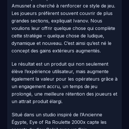
Amusnet a cherché à renforcer ce style de jeu.
Les joueurs préfèrent souvent couvrir de plus
grandes sections, expliquait Ivanov. Nous
voulions leur offrir quelque chose qui complète
cette stratégie – quelque chose de ludique,
dynamique et nouveau. C’est ainsi qu’est né le
concept des gains extérieurs augmentés.
Le résultat est un produit qui non seulement
élève l’expérience utilisateur, mais augmente
également la valeur pour les opérateurs grâce à
un engagement accru, un temps de jeu
prolongé, une meilleure rétention des joueurs et
un attrait produit élargi.
Situé dans un studio inspiré de l’Ancienne
Égypte, Eye of Ra Roulette 2000x capte les