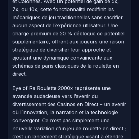
et Colonnes. Avec un potentiel de gain de 5x,
7x, ou 10x, cette fonctionnalité redéfinit les
mécaniques de jeu traditionnelles sans sacrifier
aucun aspect de l’expérience utilisateur. Une
charge premium de 20 % débloque ce potentiel
supplémentaire, offrant aux joueurs une raison
stratégique de diversifier leur approche et
ajoutant une dynamique convaincante aux
schémas de paris classiques de la roulette en
direct.
Eye of Ra Roulette 2000x représente une
avancée audacieuse vers l’avenir du
divertissement des Casinos en Direct – un avenir
où l’innovation, la narration et la technologie
convergent. Ce n’est pas simplement une
nouvelle variation d’un jeu de roulette en direct ;
c’est un lancement stratégique visant à étendre