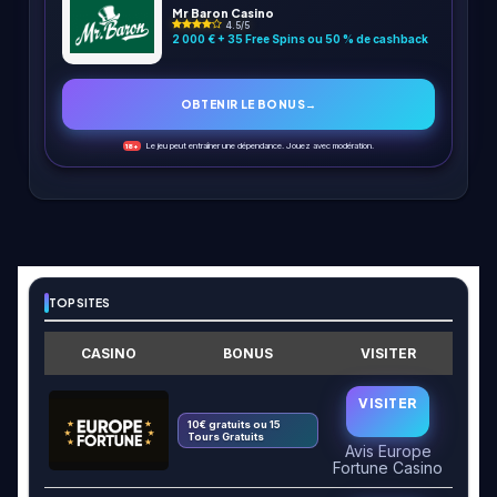
Mr Baron Casino
4.5/5
2 000 € + 35 Free Spins ou 50 % de cashback
OBTENIR LE BONUS
→
Le jeu peut entraîner une dépendance. Jouez avec modération.
18+
TOP SITES
CASINO
BONUS
VISITER
VISITER
10€ gratuits ou 15
Tours Gratuits
Avis Europe
Fortune Casino