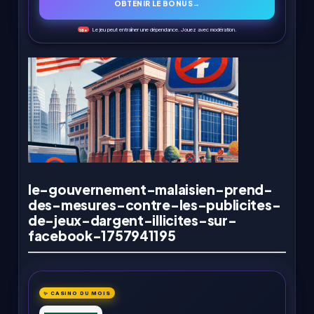
OBTENIR LE BONUS
→
Le jeu peut entraîner une dépendance. Jouez avec modération.
18+
le-gouvernement-malaisien-prend-
des-mesures-contre-les-publicites-
de-jeux-dargent-illicites-sur-
facebook-1757941195
✨ CASINO DU MOIS