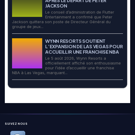
APRÈS LE DÉPART DE PETER
JACKSON
Le conseil d’administration de Flutter
Entertainment a confirmé que Peter
Jackson quittera son poste de Directeur Général du
groupe de jeux...
WYNN RESORTS SOUTIENT
L’EXPANSION DE LAS VEGAS POUR
ACCUEILLIR UNE FRANCHISE NBA
Le 5 août 2026, Wynn Resorts a
officiellement affiché son enthousiasme
pour l’idée d’accueillir une franchise
NBA à Las Vegas, marquant...
SUIVEZ NOUS