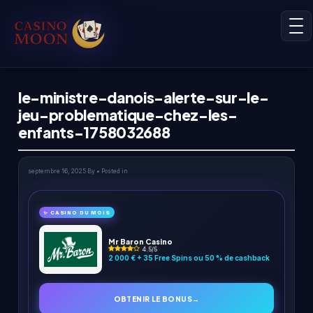
le-ministre-danois-alerte-sur-le-
jeu-problematique-chez-les-
enfants-1758032688
septembre 16, 2025
By
• Posted in
✨ CASINO DU MOIS
Mr Baron Casino
4.5/5
2 000 € + 35 Free Spins ou 50 % de cashback
OBTENIR LE BONUS
→