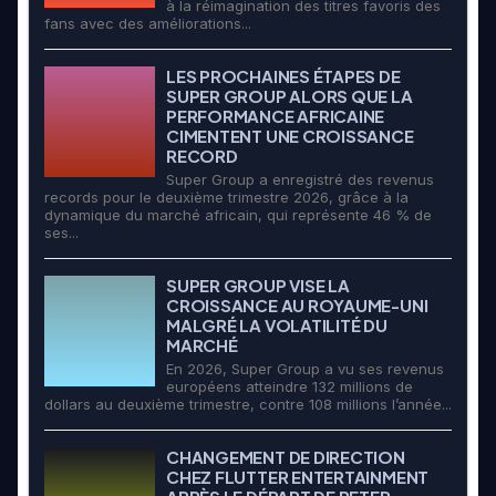
à la réimagination des titres favoris des
fans avec des améliorations...
LES PROCHAINES ÉTAPES DE
SUPER GROUP ALORS QUE LA
PERFORMANCE AFRICAINE
CIMENTENT UNE CROISSANCE
RECORD
Super Group a enregistré des revenus
records pour le deuxième trimestre 2026, grâce à la
dynamique du marché africain, qui représente 46 % de
ses...
SUPER GROUP VISE LA
CROISSANCE AU ROYAUME-UNI
MALGRÉ LA VOLATILITÉ DU
MARCHÉ
En 2026, Super Group a vu ses revenus
européens atteindre 132 millions de
dollars au deuxième trimestre, contre 108 millions l’année...
CHANGEMENT DE DIRECTION
CHEZ FLUTTER ENTERTAINMENT