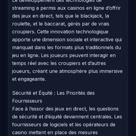
streaming a permis aux casinos en ligne d’offrir
des jeux en direct, tels que le blackjack, la
roulette, et le baccarat, gérés par de vrais
croupiers. Cette innovation technologique
apporte une dimension sociale et interactive qui
manquait dans les formats plus traditionnels du
jeu en ligne. Les joueurs peuvent interagir en
temps réel avec les croupiers et d’autres
joueurs, créant une atmosphère plus immersive
et engageante.
Sécurité et Équité : Les Priorités des
Fournisseurs
Face à l’essor des jeux en direct, les questions
de sécurité et d’équité deviennent centrales. Les
fournisseurs de logiciels et les opérateurs de
casino mettent en place des mesures