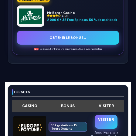
✨ CASINO DU MOIS
Mr Baron Casino
4.5/5
2 000 € + 35 Free Spins ou 50 % de cashback
OBTENIR LE BONUS
→
Le jeu peut entraîner une dépendance. Jouez avec modération.
18+
TOP SITES
CASINO
BONUS
VISITER
VISITER
10€ gratuits ou 15
Tours Gratuits
Avis Europe