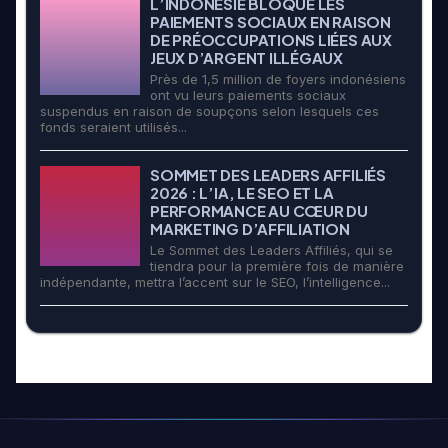
L’INDONÉSIE BLOQUE LES
PAIEMENTS SOCIAUX EN RAISON
DE PRÉOCCUPATIONS LIÉES AUX
JEUX D’ARGENT ILLÉGAUX
Près de 1,5 million de foyers indonésiens
ont vu leurs paiements sociaux
suspendus en raison de soupçons selon lesquels ces
fonds seraient utilisés...
SOMMET DES LEADERS AFFILIÉS
2026 : L’IA, LE SEO ET LA
PERFORMANCE AU CŒUR DU
MARKETING D’AFFILIATION
Le Sommet des Leaders Affiliés, qui se
tiendra pour la première fois de manière
indépendante, mettra l’accent sur le SEO, l’intelligence...