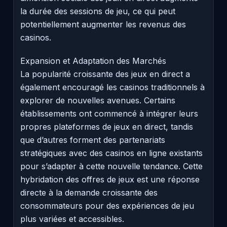
la durée des sessions de jeu, ce qui peut
potentiellement augmenter les revenus des
casinos.
Expansion et Adaptation des Marchés
La popularité croissante des jeux en direct a
également encouragé les casinos traditionnels à
explorer de nouvelles avenues. Certains
établissements ont commencé à intégrer leurs
propres plateformes de jeux en direct, tandis
que d’autres forment des partenariats
stratégiques avec des casinos en ligne existants
pour s’adapter à cette nouvelle tendance. Cette
hybridation des offres de jeux est une réponse
directe à la demande croissante des
consommateurs pour des expériences de jeu
plus variées et accessibles.