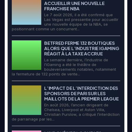
ACCUEILLIR UNE NOUVELLE
FRANCHISE NBA
Le 7 août 2026, il a été confirmé que
Las Vegas est pressentie pour accueillir
une nouvelle équipe de la NBA, se
positionnant comme un concurrent...
BETFRED FERME 132 BOUTIQUES
ALORS QUE L’INDUSTRIE IGAMING
RÉAGIT À LA TAXE ACCRUE
La semaine dernière, l’industrie de
l’iGaming a été le théâtre de
bouleversements notables, notamment
la fermeture de 132 points de vente...
L’IMPACT DE L’INTERDICTION DES
SPONSORS DE PARI SUR LES
MAILLOTS DE LA PREMIER LEAGUE
En août 2026, l’ancien dirigeant de
Chelsea, Liverpool et Aston Villa,
Christian Purslow, a critiqué l’interdiction
de parrainage par les...