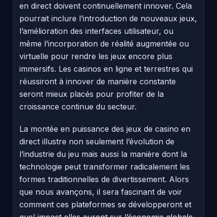
en direct doivent continuellement innover. Cela
pourrait inclure l’introduction de nouveaux jeux,
l’amélioration des interfaces utilisateur, ou
même l’incorporation de réalité augmentée ou
virtuelle pour rendre les jeux encore plus
immersifs. Les casinos en ligne et terrestres qui
réussiront à innover de manière constante
seront mieux placés pour profiter de la
croissance continue du secteur.
La montée en puissance des jeux de casino en
direct illustre non seulement l’évolution de
l’industrie du jeu mais aussi la manière dont la
technologie peut transformer radicalement les
formes traditionnelles de divertissement. Alors
que nous avançons, il sera fascinant de voir
comment ces plateformes se développeront et
quel impact elles auront sur l’économie globale