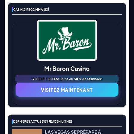
CASINO RECOMMANDÉ
Mr Baron Casino
2 000 € + 35 Free Spins ou 50 % de cashback
VISITEZ MAINTENANT
DERNIERES ACTUS DES JEUX EN LIGNES
LAS VEGAS SE PRÉPARE À