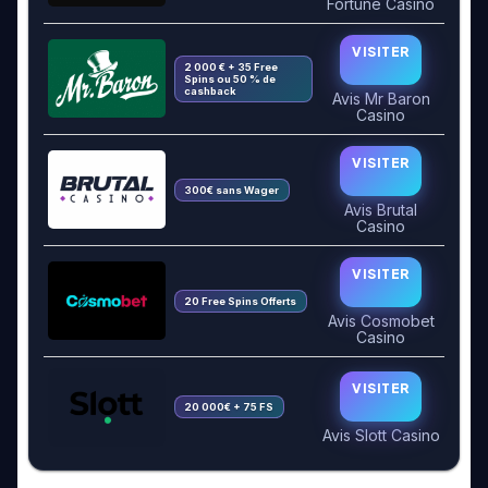
Fortune Casino
VISITER
2 000 € + 35 Free
Spins ou 50 % de
cashback
Avis Mr Baron
Casino
VISITER
300€ sans Wager
Avis Brutal
Casino
VISITER
20 Free Spins Offerts
Avis Cosmobet
Casino
VISITER
20 000€ + 75 FS
Avis Slott Casino