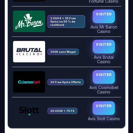
Fortune Casino
VISITER
2 000 € + 35 Free
Spins ou 50 % de
cashback
Avis Mr Baron
Casino
VISITER
300€ sans Wager
Avis Brutal
Casino
VISITER
20 Free Spins Offerts
Avis Cosmobet
Casino
VISITER
20 000€ + 75 FS
Avis Slott Casino