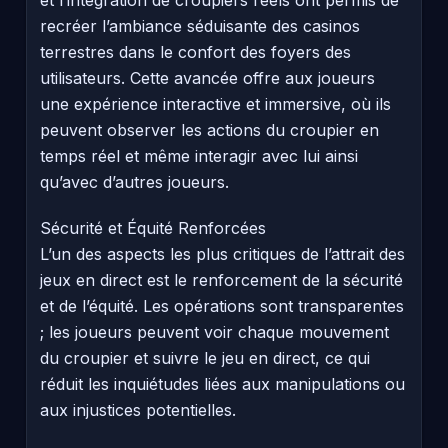
recréer l’ambiance séduisante des casinos
terrestres dans le confort des foyers des
utilisateurs. Cette avancée offre aux joueurs
une expérience interactive et immersive, où ils
peuvent observer les actions du croupier en
temps réel et même interagir avec lui ainsi
qu’avec d’autres joueurs.
Sécurité et Équité Renforcées
L’un des aspects les plus critiques de l’attrait des
jeux en direct est le renforcement de la sécurité
et de l’équité. Les opérations sont transparentes
; les joueurs peuvent voir chaque mouvement
du croupier et suivre le jeu en direct, ce qui
réduit les inquiétudes liées aux manipulations ou
aux injustices potentielles.