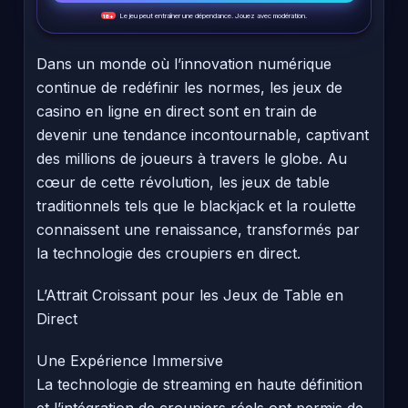
Le jeu peut entraîner une dépendance. Jouez avec modération.
18+
Dans un monde où l’innovation numérique
continue de redéfinir les normes, les jeux de
casino en ligne en direct sont en train de
devenir une tendance incontournable, captivant
des millions de joueurs à travers le globe. Au
cœur de cette révolution, les jeux de table
traditionnels tels que le blackjack et la roulette
connaissent une renaissance, transformés par
la technologie des croupiers en direct.
L’Attrait Croissant pour les Jeux de Table en
Direct
Une Expérience Immersive
La technologie de streaming en haute définition
et l’intégration de croupiers réels ont permis de