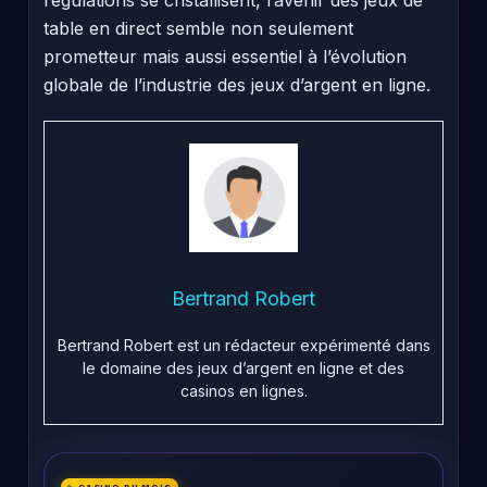
table en direct semble non seulement
prometteur mais aussi essentiel à l’évolution
globale de l’industrie des jeux d’argent en ligne.
Bertrand Robert
Bertrand Robert est un rédacteur expérimenté dans
le domaine des jeux d’argent en ligne et des
casinos en lignes.