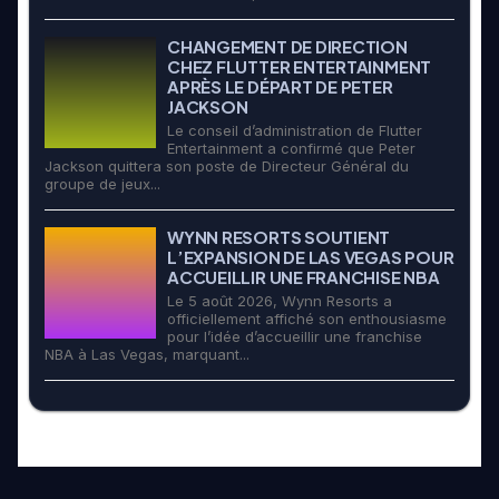
CHANGEMENT DE DIRECTION
CHEZ FLUTTER ENTERTAINMENT
APRÈS LE DÉPART DE PETER
JACKSON
Le conseil d’administration de Flutter
Entertainment a confirmé que Peter
Jackson quittera son poste de Directeur Général du
groupe de jeux...
WYNN RESORTS SOUTIENT
L’EXPANSION DE LAS VEGAS POUR
ACCUEILLIR UNE FRANCHISE NBA
Le 5 août 2026, Wynn Resorts a
officiellement affiché son enthousiasme
pour l’idée d’accueillir une franchise
NBA à Las Vegas, marquant...