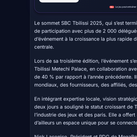
Le jeu peut entraîne
18+
Le sommet SBC Tbilissi 2025, qui s’est term
de participation avec plus de 2 000 délégué
d’événement à la croissance la plus rapide da
centrale.
Lors de sa troisième édition, l’événement s’
Tbilissi Metechi Palace, en collaboration a
de 40 % par rapport à l’année précédente. I
mondiaux, des fournisseurs, des affiliés, de
En intégrant expertise locale, vision stratég
deux jours a souligné le statut croissant de 
l’industrie des jeux et des paris. Elle a offer
d’ailleurs un espace unique pour se connecte
Nick Laconico, Président et PDG de MegaBet