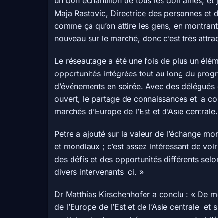
un bon échantillon de tous les domaines, et j
Maja Rastovic, Directrice des personnes et d
comme ça qu’on attire les gens, en montrant 
nouveau sur le marché, donc c’est très attract
Le réseautage a été une fois de plus un élé
opportunités intégrées tout au long du prog
d’événements en soirée. Avec des délégués d
ouvert, le partage de connaissances et la co
marchés d’Europe de l’Est et d’Asie centrale.
Petre a ajouté sur la valeur de l’échange m
et mondiaux ; c’est assez intéressant de voi
des défis et des opportunités différents sel
divers intervenants ici. »
Dr Matthias Kirschenhofer a conclu : « De m
de l’Europe de l’Est et de l’Asie centrale, et