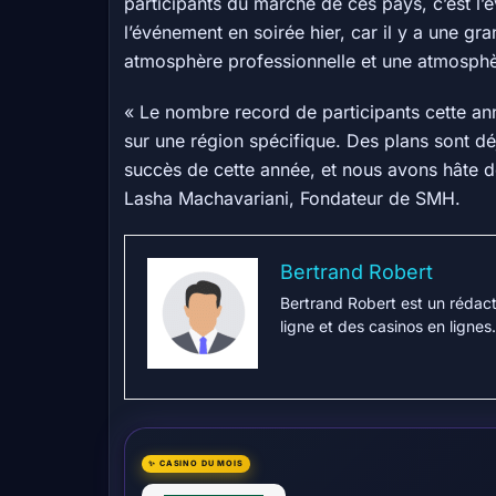
participants du marché de ces pays, c’est l
l’événement en soirée hier, car il y a une g
atmosphère professionnelle et une atmosphè
« Le nombre record de participants cette a
sur une région spécifique. Des plans sont dé
succès de cette année, et nous avons hâte de
Lasha Machavariani, Fondateur de SMH.
Bertrand Robert
Bertrand Robert est un rédac
ligne et des casinos en lignes.
✨ CASINO DU MOIS