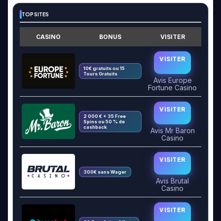
TOP SITES
CASINO
BONUS
VISITER
VISITER
10€ gratuits ou 15
Tours Gratuits
Avis Europe
Fortune Casino
VISITER
2 000 € + 35 Free
Spins ou 50 % de
cashback
Avis Mr Baron
Casino
VISITER
300€ sans Wager
Avis Brutal
Casino
VISITER