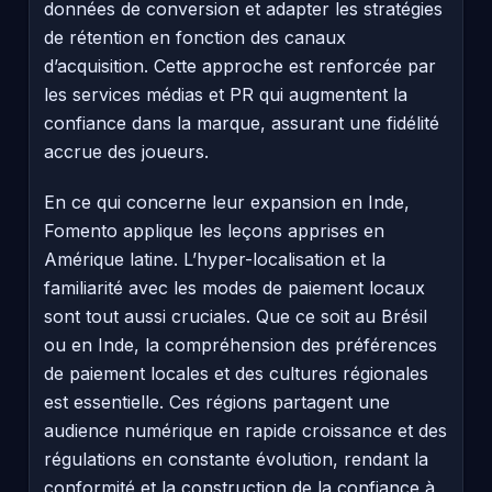
données de conversion et adapter les stratégies
de rétention en fonction des canaux
d’acquisition. Cette approche est renforcée par
les services médias et PR qui augmentent la
confiance dans la marque, assurant une fidélité
accrue des joueurs.
En ce qui concerne leur expansion en Inde,
Fomento applique les leçons apprises en
Amérique latine. L’hyper-localisation et la
familiarité avec les modes de paiement locaux
sont tout aussi cruciales. Que ce soit au Brésil
ou en Inde, la compréhension des préférences
de paiement locales et des cultures régionales
est essentielle. Ces régions partagent une
audience numérique en rapide croissance et des
régulations en constante évolution, rendant la
conformité et la construction de la confiance à