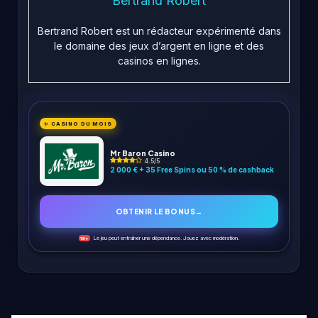
Bertrand Robert
Bertrand Robert est un rédacteur expérimenté dans
le domaine des jeux d’argent en ligne et des
casinos en lignes.
✨ CASINO DU MOIS
Mr Baron Casino
4.5/5
2 000 € + 35 Free Spins ou 50 % de cashback
OBTENIR LE BONUS
→
Le jeu peut entraîner une dépendance. Jouez avec modération.
18+