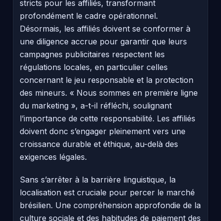
stricts pour les affiliés, transformant
profondément le cadre opérationnel.
Désormais, les affiliés doivent se conformer à
une diligence accrue pour garantir que leurs
campagnes publicitaires respectent les
régulations locales, en particulier celles
concernant le jeu responsable et la protection
des mineurs. « Nous sommes en première ligne
du marketing », a-t-il réfléchi, soulignant
l’importance de cette responsabilité. Les affiliés
doivent donc s’engager pleinement vers une
croissance durable et éthique, au-delà des
exigences légales.
Sans s’arrêter à la barrière linguistique, la
localisation est cruciale pour percer le marché
brésilien. Une compréhension approfondie de la
culture sociale et des habitudes de paiement des