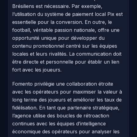
Brésiliens est nécessaire. Par exemple,
l’utilisation du système de paiement local Pix est
essentielle pour la conversion. En outre, le
football, véritable passion nationale, offre une
opportunité unique pour développer du
contenu promotionnel centré sur les équipes
locales et leurs rivalités. La communication doit
être directe et personnelle pour établir un lien
fort avec les joueurs.
Fomento privilégie une collaboration étroite
avec les opérateurs pour maximiser la valeur à
long terme des joueurs et améliorer les taux de
fidélisation. En tant que partenaire stratégique,
l’agence utilise des boucles de rétroaction
continues avec les équipes d’intelligence
économique des opérateurs pour analyser les