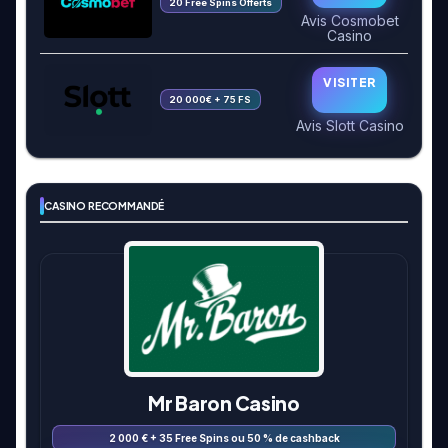
20 Free Spins Offerts
Avis Cosmobet
Casino
VISITER
20 000€ + 75 FS
Avis Slott Casino
CASINO RECOMMANDÉ
Mr Baron Casino
2 000 € + 35 Free Spins ou 50 % de cashback