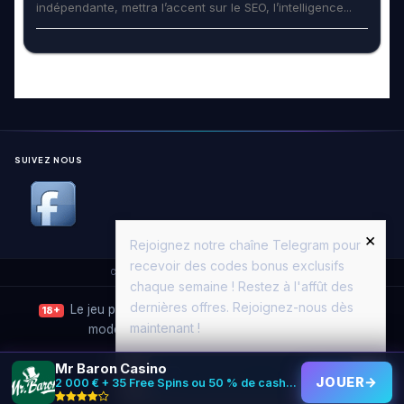
indépendante, mettra l’accent sur le SEO, l’intelligence...
SUIVEZ NOUS
×
Rejoignez notre chaîne Telegram pour
recevoir des codes bonus exclusifs
Copyright © 2026. All Rights Reserved.
Casino Moon
chaque semaine ! Restez à l'affût des
dernières offres. Rejoignez-nous dès
Le jeu peut entraîner une dépendance. Jouez avec
18+
maintenant !
modération.
Joueurs Info Service
·
ANJ
Mr Baron Casino
Rejoignez maintenant
JOUER
→
2 000 € + 35 Free Spins ou 50 % de cashback