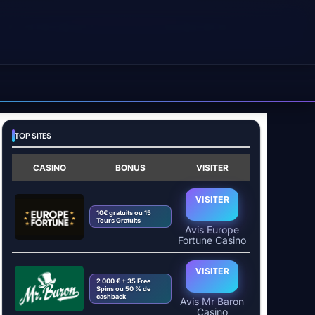
TOP SITES
CASINO
BONUS
VISITER
VISITER
10€ gratuits ou 15
Tours Gratuits
Avis Europe
Fortune Casino
VISITER
2 000 € + 35 Free
Spins ou 50 % de
cashback
Avis Mr Baron
Casino