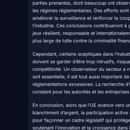
parties prenantes, dont beaucoup ont observ
les régimes réglementaires. Des efforts sont
améliorer la surveillance et renforcer la coo
l’industrie. Ces conclusions contribueront à 
jeux résilient, responsable et international
plus large de lutte contre la criminalité finan
Cependant, certains sceptiques dans l’indust
doivent se garder d’être trop intrusifs, risqua
compétitivité. Un observateur du secteur a
soit essentielle, il est tout aussi important
réglementations excessives. La recherche d’u
constant pour les autorités et les entreprises
En conclusion, alors que l’UE avance vers u
blanchiment d’argent, la participation active 
pour façonner un cadre législatif qui protège
soutenant l’innovation et la croissance dans 