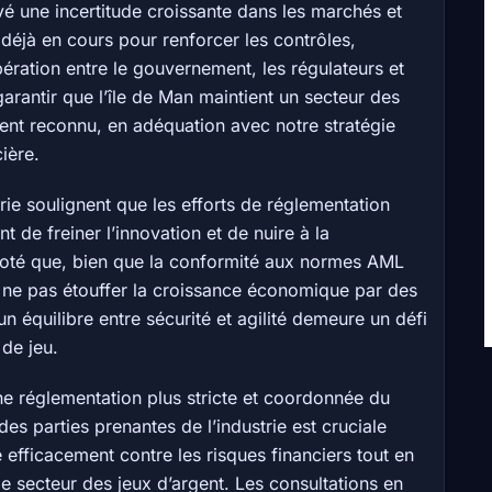
é une incertitude croissante dans les marchés et
 déjà en cours pour renforcer les contrôles,
pération entre le gouvernement, les régulateurs et
garantir que l’île de Man maintient un secteur des
ement reconnu, en adéquation avec notre stratégie
cière.
rie soulignent que les efforts de réglementation
nt de freiner l’innovation et de nuire à la
 noté que, bien que la conformité aux normes AML
 de ne pas étouffer la croissance économique par des
n équilibre entre sécurité et agilité demeure un défi
 de jeu.
ne réglementation plus stricte et coordonnée du
des parties prenantes de l’industrie est cruciale
 efficacement contre les risques financiers tout en
le secteur des jeux d’argent. Les consultations en