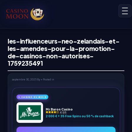
les-influenceurs-neo-zelandais-et-
les-amendes-pour-la-promotion-
de-casinos-non-autorises-
1759235491
septembre 30, 2025
By
• Posted in
✨ CASINO DU MOIS
Mr Baron Casino
4.5/5
2 000 € + 35 Free Spins ou 50 % de cashback