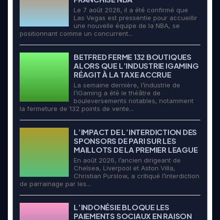
Le 7 août 2026, il a été confirmé que
Las Vegas est pressentie pour accueillir
une nouvelle équipe de la NBA, se
positionnant comme un concurrent...
BETFRED FERME 132 BOUTIQUES
ALORS QUE L’INDUSTRIE IGAMING
RÉAGIT À LA TAXE ACCRUE
La semaine dernière, l’industrie de
l’iGaming a été le théâtre de
bouleversements notables, notamment
la fermeture de 132 points de vente...
L’IMPACT DE L’INTERDICTION DES
SPONSORS DE PARI SUR LES
MAILLOTS DE LA PREMIER LEAGUE
En août 2026, l’ancien dirigeant de
Chelsea, Liverpool et Aston Villa,
Christian Purslow, a critiqué l’interdiction
de parrainage par les...
L’INDONÉSIE BLOQUE LES
PAIEMENTS SOCIAUX EN RAISON