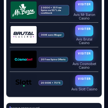
VISITER
2 000 € + 35 Free
Spins ou 50 % de
cashback
Avis Mr Baron
Casino
VISITER
300€ sans Wager
Avis Brutal
Casino
VISITER
20 Free Spins Offerts
Avis Cosmobet
Casino
VISITER
20 000€ + 75 FS
Avis Slott Casino