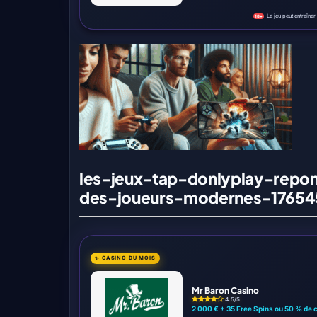
Le jeu peut entraîne
18+
les-jeux-tap-donlyplay-repo
des-joueurs-modernes-17654
✨ CASINO DU MOIS
Mr Baron Casino
4.5/5
2 000 € + 35 Free Spins ou 50 % de