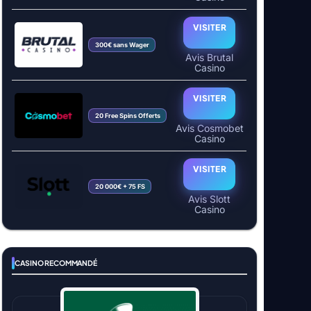
VISITER
300€ sans Wager
Avis Brutal
Casino
VISITER
20 Free Spins Offerts
Avis Cosmobet
Casino
VISITER
20 000€ + 75 FS
Avis Slott
Casino
CASINO RECOMMANDÉ