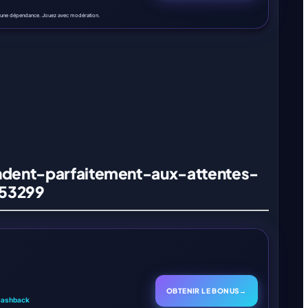
r une dépendance. Jouez avec modération.
ndent-parfaitement-aux-attentes-
53299
OBTENIR LE BONUS
→
 cashback