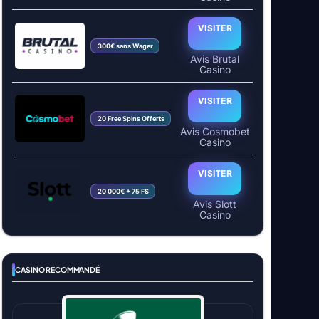
VISITER
300€ sans Wager
Avis Brutal
Casino
VISITER
20 Free Spins Offerts
Avis Cosmobet
Casino
VISITER
20 000€ + 75 FS
Avis Slott
Casino
CASINO RECOMMANDÉ