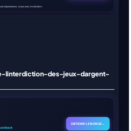
r une dépendance. Jouez avec modération.
-linterdiction-des-jeux-dargent-
OBTENIR LE BONUS
→
 cashback