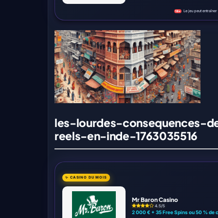
Le jeu peut entraîne
18+
les-lourdes-consequences-de
reels-en-inde-1763035516
✨ CASINO DU MOIS
Mr Baron Casino
4.5/5
2 000 € + 35 Free Spins ou 50 % de