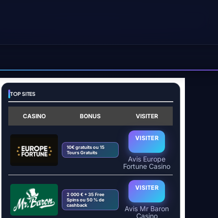
TOP SITES
CASINO
BONUS
VISITER
VISITER
10€ gratuits ou 15
Tours Gratuits
Avis Europe
Fortune Casino
VISITER
2 000 € + 35 Free
Spins ou 50 % de
cashback
Avis Mr Baron
Casino