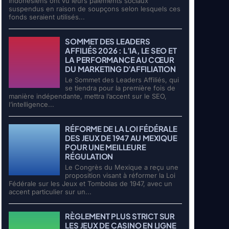
indonésiens ont vu leurs paiements sociaux
suspendus en raison de soupçons selon lesquels ces
fonds seraient utilisés...
SOMMET DES LEADERS
AFFILIÉS 2026 : L’IA, LE SEO ET
LA PERFORMANCE AU CŒUR
DU MARKETING D’AFFILIATION
Le Sommet des Leaders Affiliés, qui
se tiendra pour la première fois de
manière indépendante, mettra l’accent sur le SEO,
l’intelligence...
RÉFORME DE LA LOI FÉDÉRALE
DES JEUX DE 1947 AU MEXIQUE
POUR UNE MEILLEURE
RÉGULATION
Le Congrès du Mexique a reçu une
proposition visant à réformer la Loi
Fédérale sur les Jeux et Tombolas de 1947, avec un
accent particulier sur un...
RÈGLEMENT PLUS STRICT SUR
LES JEUX DE CASINO EN LIGNE