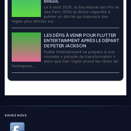
BRÉSIL
Le 6 août 2026, la Secrétariat des Prix et
des Paris (SPA) du Brésil s’apprête à
publier un décret qui imposera des
règles plus strictes sur...
LES DÉFIS À VENIR POUR FLUTTER
ENTERTAINMENT APRÈS LE DÉPART
DE PETER JACKSON
Flutter Entertainment se prépare à une
nouvelle « période de transformation »
alors que Dan Taylor prend les rênes de
l’entreprise,...
SUIVEZ NOUS