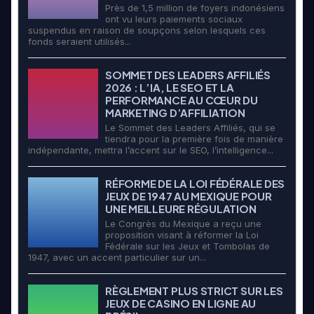
Près de 1,5 million de foyers indonésiens
ont vu leurs paiements sociaux
suspendus en raison de soupçons selon lesquels ces
fonds seraient utilisés...
SOMMET DES LEADERS AFFILIÉS
2026 : L’IA, LE SEO ET LA
PERFORMANCE AU CŒUR DU
MARKETING D’AFFILIATION
Le Sommet des Leaders Affiliés, qui se
tiendra pour la première fois de manière
indépendante, mettra l’accent sur le SEO, l’intelligence...
RÉFORME DE LA LOI FÉDÉRALE DES
JEUX DE 1947 AU MEXIQUE POUR
UNE MEILLEURE RÉGULATION
Le Congrès du Mexique a reçu une
proposition visant à réformer la Loi
Fédérale sur les Jeux et Tombolas de
1947, avec un accent particulier sur un...
RÈGLEMENT PLUS STRICT SUR LES
JEUX DE CASINO EN LIGNE AU