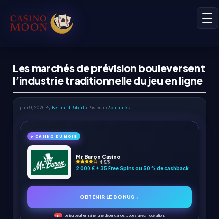
Les marchés de prévision bouleversent
l’industrie traditionnelle du jeu en ligne
juin 9, 2026
By
Bertrand Robert
• Posted in
Actualités
✨ CASINO DU MOIS
Mr Baron Casino
4.5/5
2 000 € + 35 Free Spins ou 50 % de cashback
OBTENIR LE BONUS
→
Le jeu peut entraîner une dépendance. Jouez avec modération.
18+