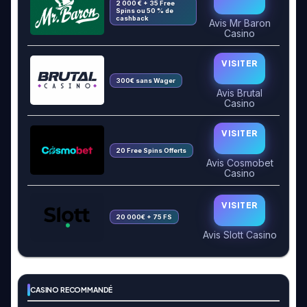
2 000 € + 35 Free
Spins ou 50 % de
cashback
Avis Mr Baron
Casino
VISITER
300€ sans Wager
Avis Brutal
Casino
VISITER
20 Free Spins Offerts
Avis Cosmobet
Casino
VISITER
20 000€ + 75 FS
Avis Slott Casino
CASINO RECOMMANDÉ