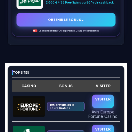
2 000 € + 35 Free Spins ou 50 % de cashback
OBTENIR LE BONUS
→
Le jeu peut entraîner une dépendance. Jouez avec modération.
18+
TOP SITES
CASINO
BONUS
VISITER
VISITER
10€ gratuits ou 15
Tours Gratuits
Avis Europe
Fortune Casino
VISITER